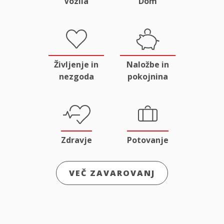
Vozila
Dom
Življenje in
Naložbe in
nezgoda
pokojnina
Zdravje
Potovanje
VEČ ZAVAROVANJ
Odgovornost
Male živali
in pravna