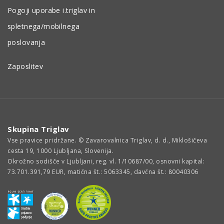
Pogoji uporabe i.triglav in
spletnega/mobilnega
poslovanja
Zaposlitev
Skupina Triglav
Vse pravice pridržane. © Zavarovalnica Triglav, d. d., Miklošičeva
cesta 19, 1000 Ljubljana, Slovenija.
Okrožno sodišče v Ljubljani, reg. vl. 1/10687/00, osnovni kapital:
73.701.391,79 EUR, matična št.: 5063345, davčna št.: 80040306