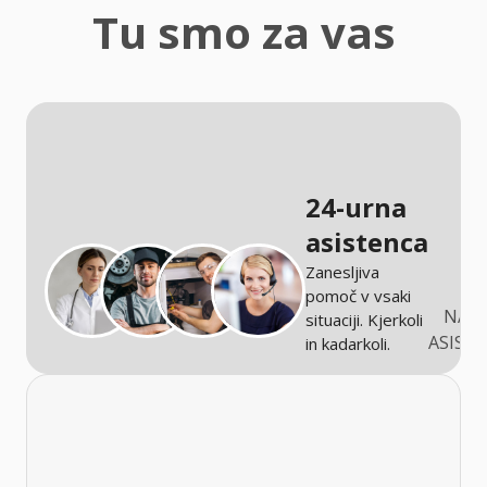
zaščita
Tu smo za vas
Kmetijstvo
24-urna
asistenca
Zanesljiva
pomoč v vsaki
NARO
situaciji. Kjerkoli
ASIST
in kadarkoli.