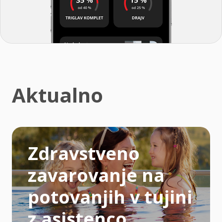
Aktualno
Zdravstveno
zavarovanje na
potovanjih v tujini
z asistenco