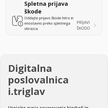
Spletna prijava
škode
Oddajte prijavo škode hitro in
PRIJAVI
enostavno preko spletnega
ŠKODO
obrazca.
Digitalna
poslovalnica
i.triglav
Urejajte svoja zavarovanja kjerkoli in