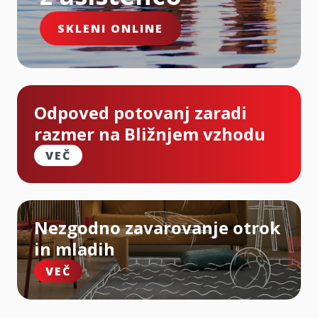
SKLENI ONLINE
Odpoved potovanj zaradi
razmer na Bližnjem vzhodu
VEČ
Nezgodno zavarovanje otrok
in mladih
VEČ