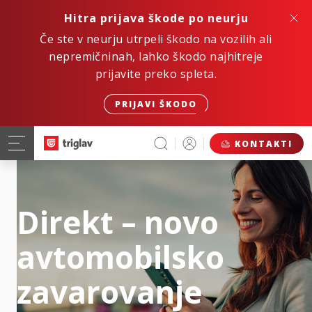
Hitra prijava škode po neurju
Če ste v neurju utrpeli škodo na vozilih ali
nepremičninah, lahko škodo najhitreje
prijavite preko spleta.
PRIJAVI ŠKODO
KONTAKTI
Direkt – novo
avtomobilsko
zavarovanje