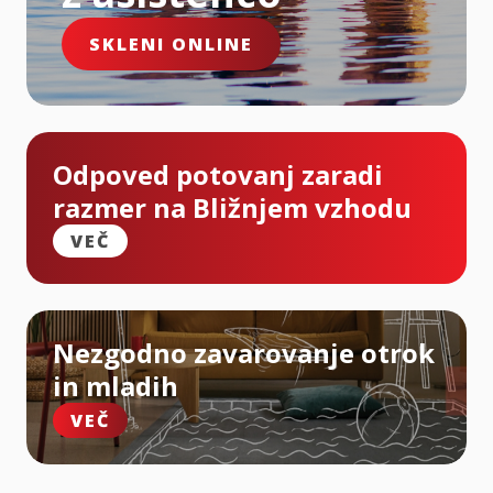
SKLENI ONLINE
Odpoved potovanj zaradi
razmer na Bližnjem vzhodu
VEČ
Nezgodno zavarovanje otrok
in mladih
VEČ