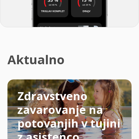
Aktualno
Zdravstveno
zavarovanje na
potovanjih v tujini
z asistenco