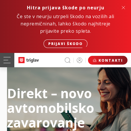
Hitra prijava škode po neurju
Če ste v neurju utrpeli škodo na vozilih ali
nepremičninah, lahko škodo najhitreje
prijavite preko spleta.
PRIJAVI ŠKODO
KONTAKTI
Direkt – novo
avtomobilsko
zavarovanje