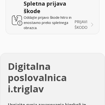
Spletna prijava
škode
Oddajte prijavo škode hitro in
PRIJAVI
enostavno preko spletnega
ŠKODO
obrazca.
Digitalna
poslovalnica
i.triglav
Urejajte svoja zavarovanja kjerkoli in