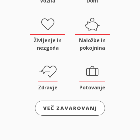
Vozila
Dom
Življenje in
Naložbe in
nezgoda
pokojnina
Zdravje
Potovanje
VEČ ZAVAROVANJ
Odgovornost
Male živali
in pravna