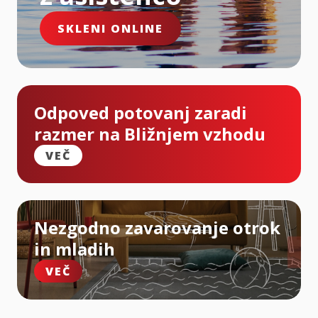
SKLENI ONLINE
Odpoved potovanj zaradi
razmer na Bližnjem vzhodu
VEČ
Nezgodno zavarovanje otrok
in mladih
VEČ