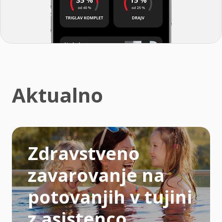
Aktualno
Zdravstveno
zavarovanje na
potovanjih v tujini
z asistenco