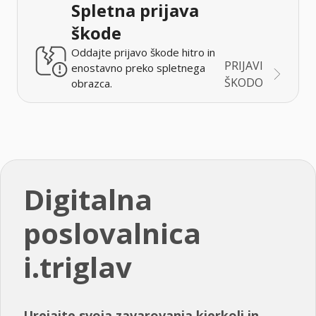
Spletna prijava
škode
Oddajte prijavo škode hitro in
PRIJAVI
enostavno preko spletnega
ŠKODO
obrazca.
Digitalna
poslovalnica
i.triglav
Urejajte svoja zavarovanja kjerkoli in