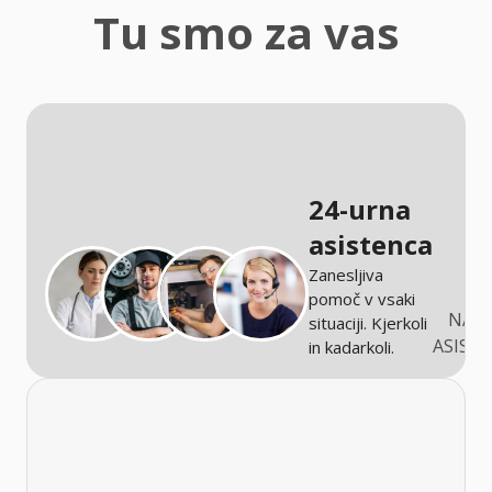
zaščita
Tu smo za vas
Kmetijstvo
24-urna
asistenca
Zanesljiva
pomoč v vsaki
NARO
situaciji. Kjerkoli
ASIST
in kadarkoli.