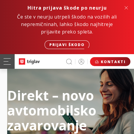
Hitra prijava škode po neurju
Če ste v neurju utrpeli škodo na vozilih ali
nepremičninah, lahko škodo najhitreje
prijavite preko spleta.
PRIJAVI ŠKODO
KONTAKTI
Direkt – novo
avtomobilsko
zavarovanje