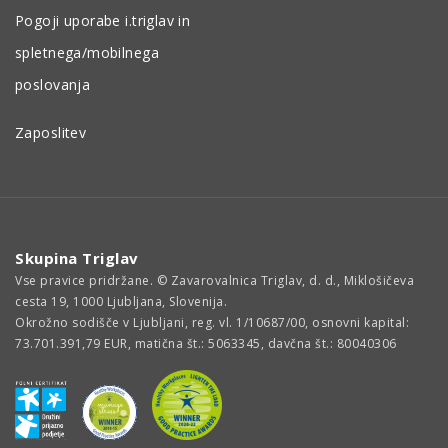
Pogoji uporabe i.triglav in
spletnega/mobilnega
poslovanja
Zaposlitev
Skupina Triglav
Vse pravice pridržane. © Zavarovalnica Triglav, d. d., Miklošičeva
cesta 19, 1000 Ljubljana, Slovenija.
Okrožno sodišče v Ljubljani, reg. vl. 1/10687/00, osnovni kapital:
73.701.391,79 EUR, matična št.: 5063345, davčna št.: 80040306