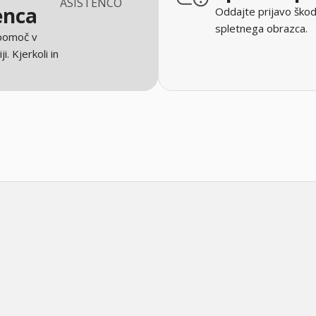
ASISTENCO
enca
Oddajte prijavo škod
spletnega obrazca.
 pomoč v
ji. Kjerkoli in