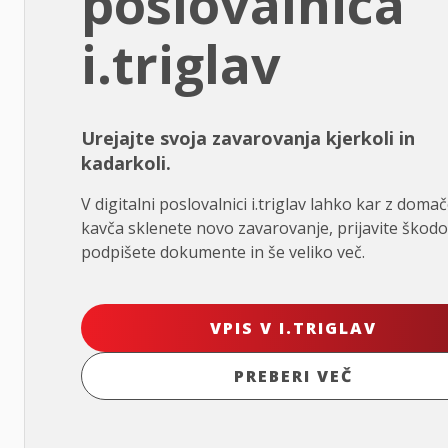
poslovalnica
i.triglav
Urejajte svoja zavarovanja kjerkoli in
kadarkoli.
V digitalni poslovalnici i.triglav lahko kar z doma
kavča sklenete novo zavarovanje, prijavite škodo
podpišete dokumente in še veliko več.
VPIS V I.TRIGLAV
PREBERI VEČ