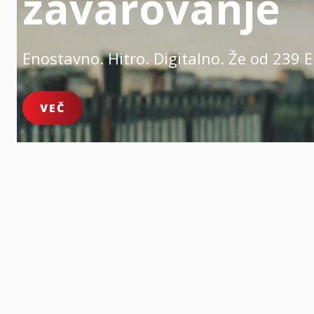
zavarovanje
Enostavno. Hitro. Digitalno.
Že od 239 E
VEČ