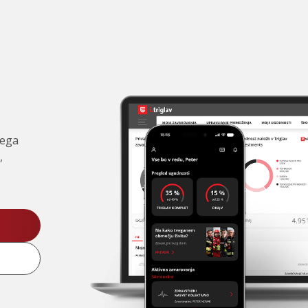
čega
,