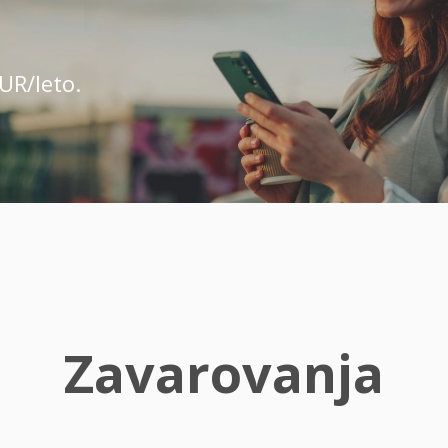
UR/leto.
Zavarovanja