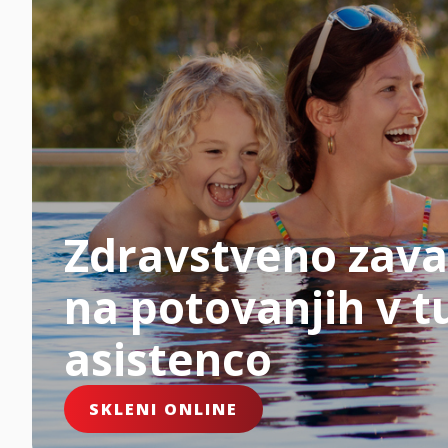
Zdravstveno zava
na potovanjih v tu
asistenco
SKLENI ONLINE