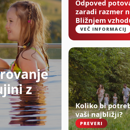
Odpoved potov
zaradi razmer 
Bližnjem vzhod
VEČ INFORMACIJ
rovanje
jini z
Koliko bi potre
vaši najbližji?
PREVERI