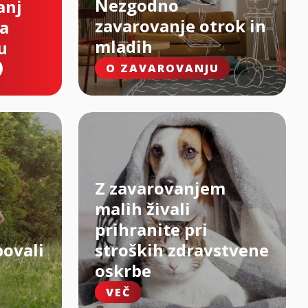
Nezgodno
anj
zavarovanje otrok in
na
mladih
u
O ZAVAROVANJU
Z zavarovanjem
malih živali
prihranite pri
bovali
stroških zdravstvene
oskrbe
VEČ