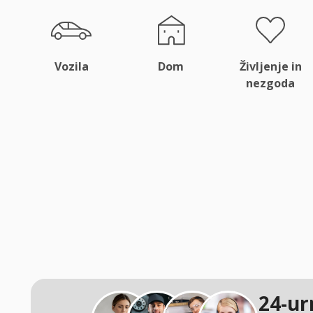
Vozila
Dom
Življenje in
nezgoda
24-ur