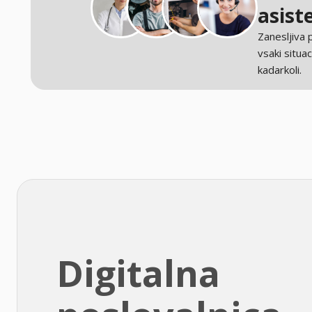
asist
Zanesljiva
vsaki situaci
kadarkoli.
Digitalna