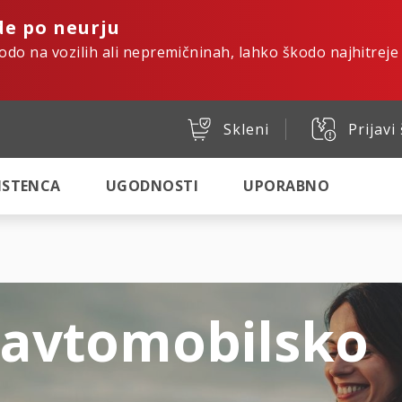
de po neurju
kodo na vozilih ali nepremičninah, lahko škodo najhitreje
Skleni
Prijavi
SISTENCA
UGODNOSTI
UPORABNO
 avtomobilsko