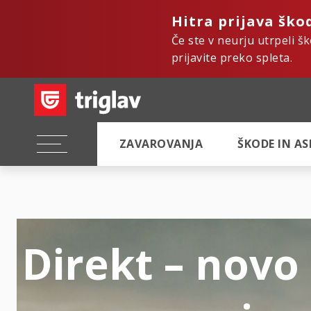
Hitra prijava ško
Če ste v neurju utrpeli š
prijavite preko spleta.
ZAVAROVANJA
ŠKODE IN A
Direkt – novo