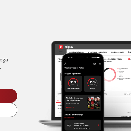
čega
,