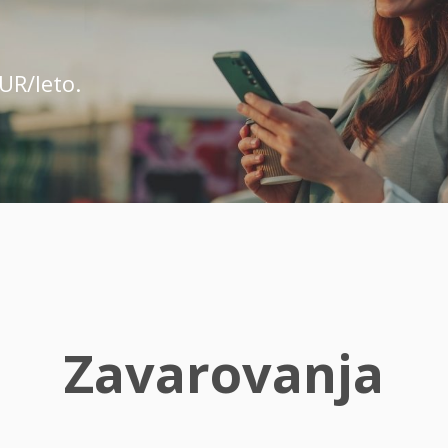
UR/leto.
Zavarovanja