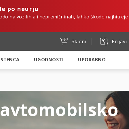
de po neurju
kodo na vozilih ali nepremičninah, lahko škodo najhitreje
Skleni
Prijavi
SISTENCA
UGODNOSTI
UPORABNO
 avtomobilsko