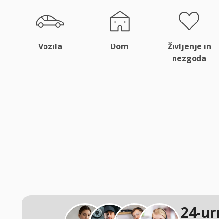
Vozila
Dom
Življenje in
nezgoda
24-ur