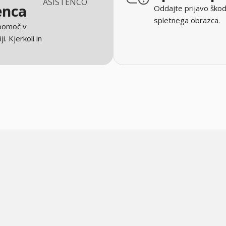
ASISTENCO
enca
Oddajte prijavo škod
spletnega obrazca.
 pomoč v
ji. Kjerkoli in