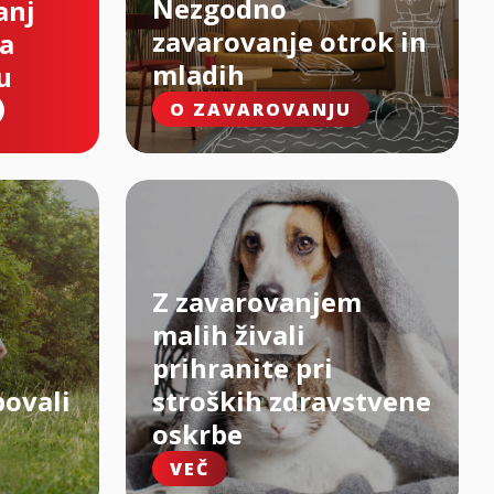
Nezgodno
anj
zavarovanje otrok in
na
mladih
u
O ZAVAROVANJU
Z zavarovanjem
malih živali
prihranite pri
bovali
stroških zdravstvene
oskrbe
VEČ