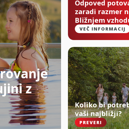
Odpoved potov
zaradi razmer 
Bližnjem vzhod
VEČ INFORMACIJ
rovanje
jini z
Koliko bi potre
vaši najbližji?
PREVERI