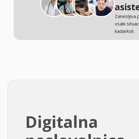
asist
Zanesljiva
vsaki situaci
kadarkoli.
Digitalna