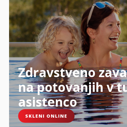
Zdravstveno zava
na potovanjih v tu
asistenco
SKLENI ONLINE