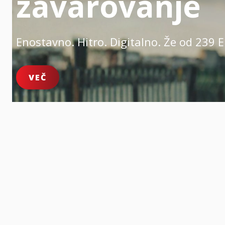
zavarovanje
Enostavno. Hitro. Digitalno.
Že od 239 E
VEČ