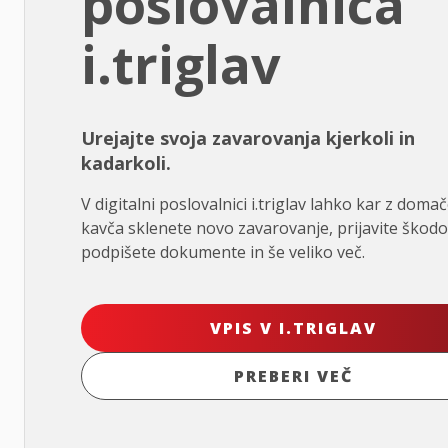
poslovalnica
i.triglav
Urejajte svoja zavarovanja kjerkoli in
kadarkoli.
V digitalni poslovalnici i.triglav lahko kar z doma
kavča sklenete novo zavarovanje, prijavite škodo
podpišete dokumente in še veliko več.
VPIS V I.TRIGLAV
PREBERI VEČ