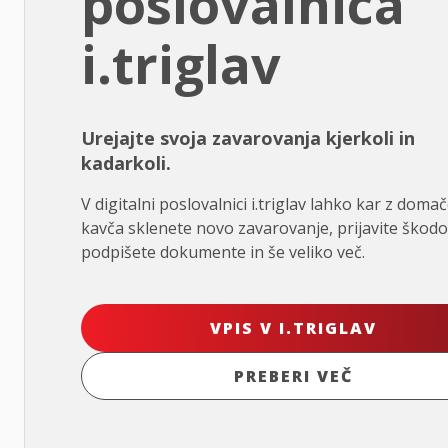
poslovalnica
i.triglav
Urejajte svoja zavarovanja kjerkoli in
kadarkoli.
V digitalni poslovalnici i.triglav lahko kar z doma
kavča sklenete novo zavarovanje, prijavite škodo
podpišete dokumente in še veliko več.
VPIS V I.TRIGLAV
PREBERI VEČ