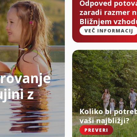
Odpoved potov
zaradi razmer 
Bližnjem vzhod
VEČ INFORMACIJ
rovanje
jini z
Koliko bi potre
vaši najbližji?
PREVERI