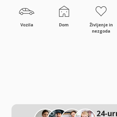
Vozila
Dom
Življenje in
nezgoda
24-ur