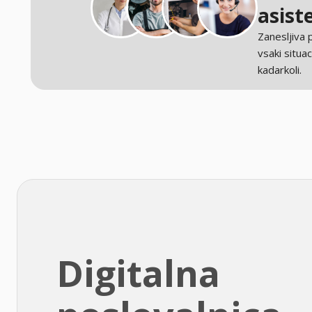
asist
Zanesljiva
vsaki situaci
kadarkoli.
Digitalna