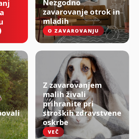
Nezgodno
anj
zavarovanje otrok in
na
mladih
u
O ZAVAROVANJU
Z zavarovanjem
malih živali
prihranite pri
bovali
stroških zdravstvene
oskrbe
VEČ