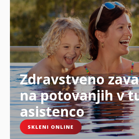
Zdravstveno zava
na potovanjih v tu
asistenco
SKLENI ONLINE