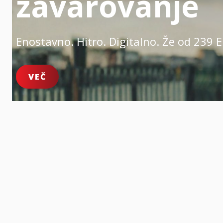
zavarovanje
Enostavno. Hitro. Digitalno.
Že od 239 E
VEČ