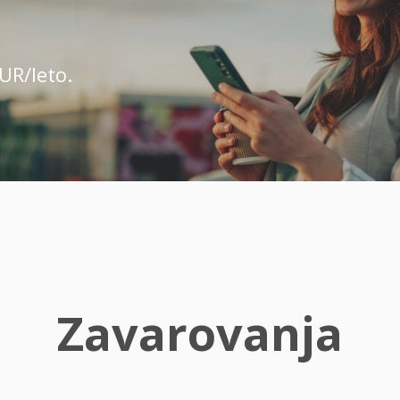
UR/leto.
Zavarovanja