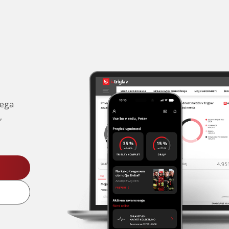
čega
,