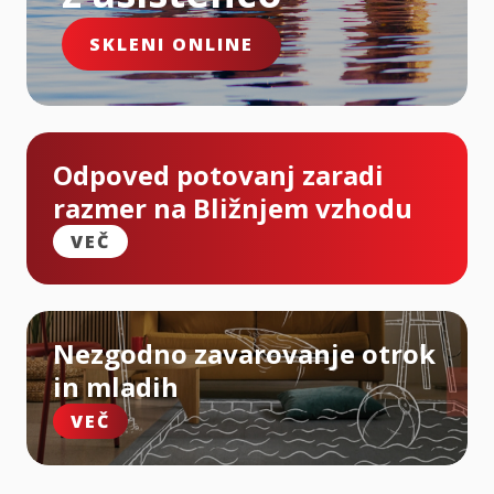
SKLENI ONLINE
Odpoved potovanj zaradi
razmer na Bližnjem vzhodu
VEČ
Nezgodno zavarovanje otrok
in mladih
VEČ