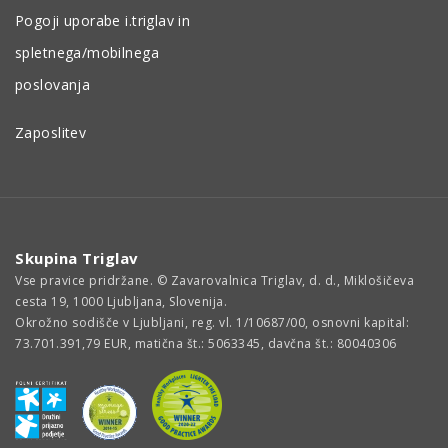
Pogoji uporabe i.triglav in
spletnega/mobilnega
poslovanja
Zaposlitev
Skupina Triglav
Vse pravice pridržane. © Zavarovalnica Triglav, d. d., Miklošičeva
cesta 19, 1000 Ljubljana, Slovenija.
Okrožno sodišče v Ljubljani, reg. vl. 1/10687/00, osnovni kapital:
73.701.391,79 EUR, matična št.: 5063345, davčna št.: 80040306