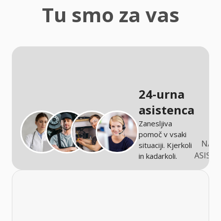
zaščita
Tu smo za vas
Kmetijstvo
24-urna
asistenca
Zanesljiva
pomoč v vsaki
NARO
situaciji. Kjerkoli
ASIST
in kadarkoli.