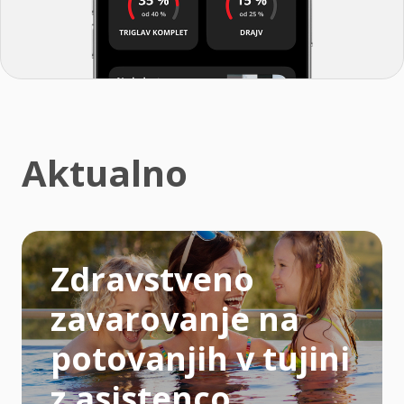
Aktualno
Zdravstveno
zavarovanje na
potovanjih v tujini
z asistenco