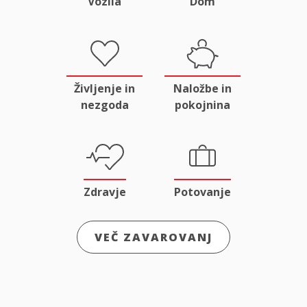
Vozila
Dom
Življenje in
Naložbe in
nezgoda
pokojnina
Zdravje
Potovanje
VEČ ZAVAROVANJ
Odgovornost
Male živali
in pravna