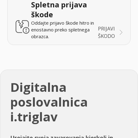
Spletna prijava
škode
Oddajte prijavo škode hitro in
PRIJAVI
enostavno preko spletnega
ŠKODO
obrazca.
Digitalna
poslovalnica
i.triglav
Urejajte svoja zavarovanja kjerkoli in