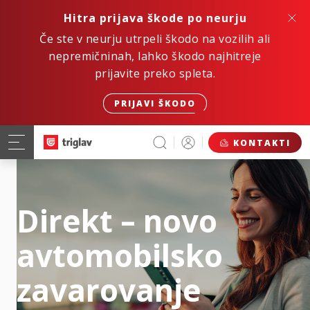
Hitra prijava škode po neurju
Če ste v neurju utrpeli škodo na vozilih ali
nepremičninah, lahko škodo najhitreje
prijavite preko spleta.
PRIJAVI ŠKODO
KONTAKTI
Direkt – novo
avtomobilsko
zavarovanje