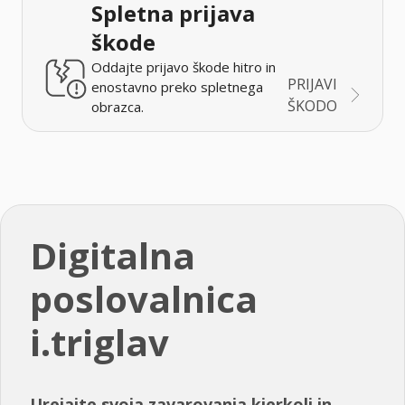
Spletna prijava
škode
Oddajte prijavo škode hitro in
PRIJAVI
enostavno preko spletnega
ŠKODO
obrazca.
Digitalna
poslovalnica
i.triglav
Urejajte svoja zavarovanja kjerkoli in