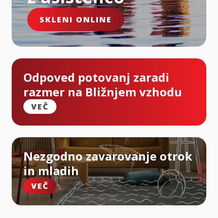
SKLENI ONLINE
Odpoved potovanj zaradi
razmer na Bližnjem vzhodu
VEČ
Nezgodno zavarovanje otrok
in mladih
VEČ