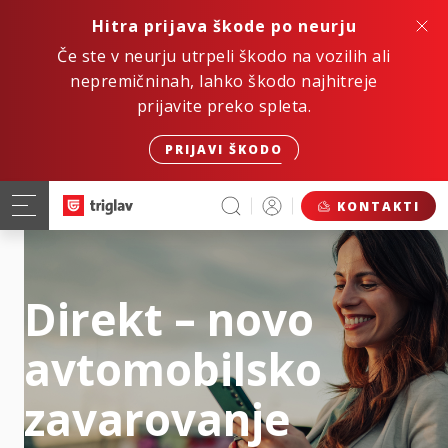
Hitra prijava škode po neurju
Če ste v neurju utrpeli škodo na vozilih ali
nepremičninah, lahko škodo najhitreje
prijavite preko spleta.
PRIJAVI ŠKODO
KONTAKTI
Direkt – novo
avtomobilsko
zavarovanje