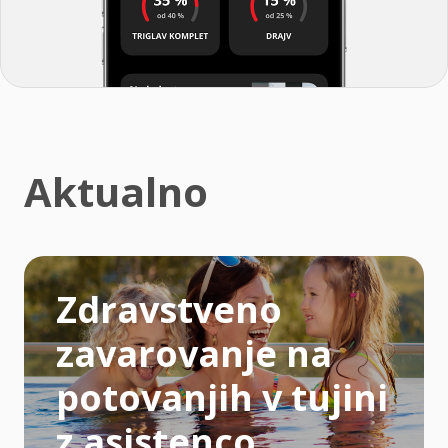
Aktualno
Zdravstveno
zavarovanje na
potovanjih v tujini
z asistenco