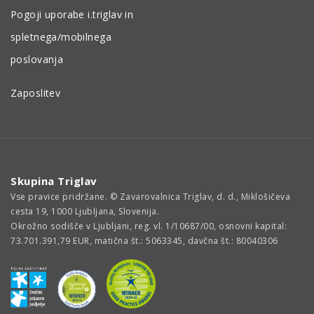
Pogoji uporabe i.triglav in
spletnega/mobilnega
poslovanja
Zaposlitev
Skupina Triglav
Vse pravice pridržane. © Zavarovalnica Triglav, d. d., Miklošičeva
cesta 19, 1000 Ljubljana, Slovenija.
Okrožno sodišče v Ljubljani, reg. vl. 1/10687/00, osnovni kapital:
73.701.391,79 EUR, matična št.: 5063345, davčna št.: 80040306