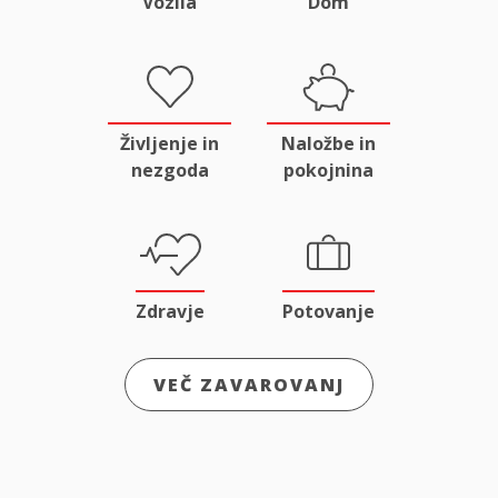
Vozila
Dom
Življenje in
Naložbe in
nezgoda
pokojnina
Zdravje
Potovanje
VEČ ZAVAROVANJ
Odgovornost
Male živali
in pravna