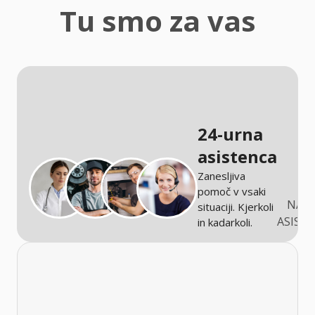
zaščita
Tu smo za vas
Kmetijstvo
24-urna
asistenca
Zanesljiva
pomoč v vsaki
NARO
situaciji. Kjerkoli
ASIST
in kadarkoli.