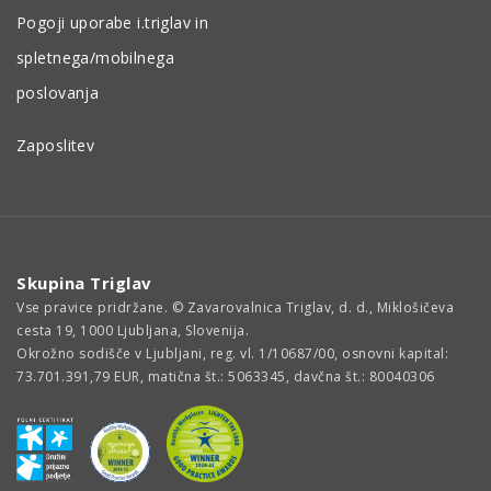
Pogoji uporabe i.triglav in
spletnega/mobilnega
poslovanja
Zaposlitev
Skupina Triglav
Vse pravice pridržane. © Zavarovalnica Triglav, d. d., Miklošičeva
cesta 19, 1000 Ljubljana, Slovenija.
Okrožno sodišče v Ljubljani, reg. vl. 1/10687/00, osnovni kapital:
73.701.391,79 EUR, matična št.: 5063345, davčna št.: 80040306