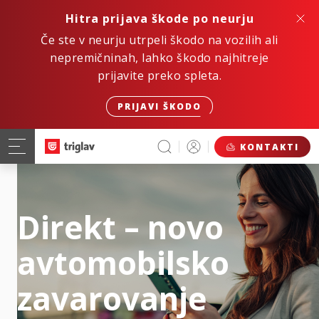
Hitra prijava škode po neurju
Če ste v neurju utrpeli škodo na vozilih ali
nepremičninah, lahko škodo najhitreje
prijavite preko spleta.
PRIJAVI ŠKODO
KONTAKTI
Direkt – novo
avtomobilsko
zavarovanje