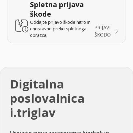
Spletna prijava
škode
Oddajte prijavo škode hitro in
PRIJAVI
enostavno preko spletnega
ŠKODO
obrazca.
Digitalna
poslovalnica
i.triglav
Urejajte svoja zavarovanja kjerkoli in