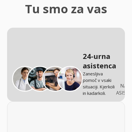
zaščita
Tu smo za vas
Kmetijstvo
24-urna
asistenca
Zanesljiva
pomoč v vsaki
NARO
situaciji. Kjerkoli
ASIST
in kadarkoli.