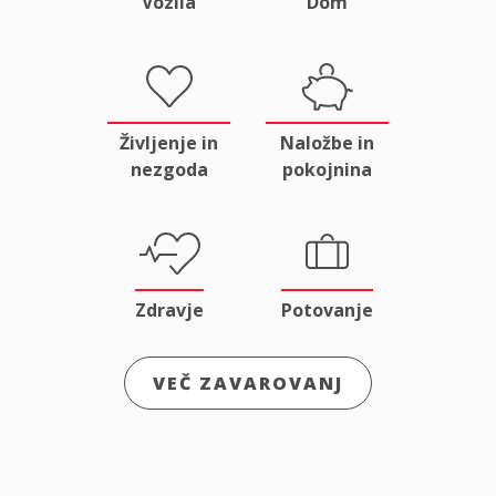
Vozila
Dom
Življenje in
Naložbe in
nezgoda
pokojnina
Zdravje
Potovanje
VEČ ZAVAROVANJ
Odgovornost
Male živali
in pravna