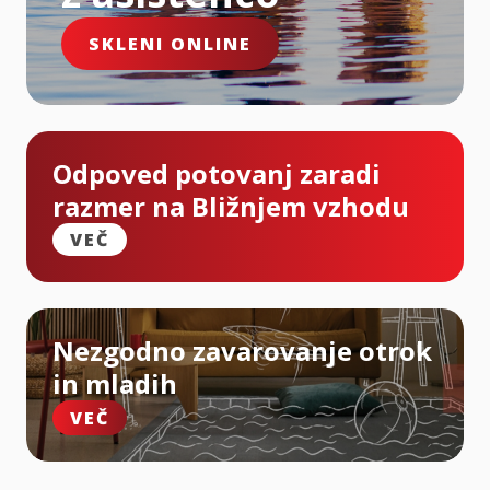
SKLENI ONLINE
Odpoved potovanj zaradi
razmer na Bližnjem vzhodu
VEČ
Nezgodno zavarovanje otrok
in mladih
VEČ