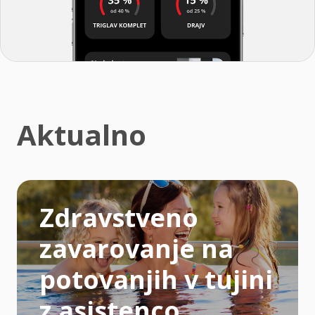
Aktualno
Zdravstveno
zavarovanje na
potovanjih v tujini
z asistenco