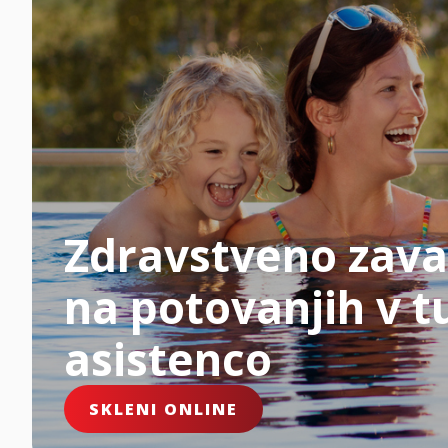
Zdravstveno zava
na potovanjih v tu
asistenco
SKLENI ONLINE