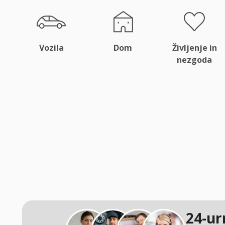
Vozila
Dom
Življenje in
nezgoda
24-ur