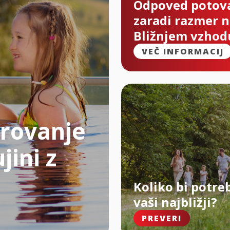
Odpoved potov
zaradi razmer 
Bližnjem vzhod
VEČ INFORMACIJ
rovanje
jini z
Koliko bi potre
vaši najbližji?
PREVERI