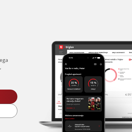
čega
,