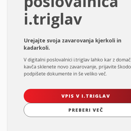
poslovalnica
i.triglav
Urejajte svoja zavarovanja kjerkoli in
kadarkoli.
V digitalni poslovalnici i.triglav lahko kar z doma
kavča sklenete novo zavarovanje, prijavite škodo
podpišete dokumente in še veliko več.
VPIS V I.TRIGLAV
PREBERI VEČ