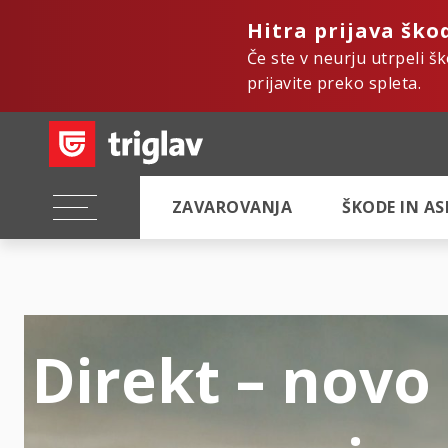
Hitra prijava ško
Če ste v neurju utrpeli š
prijavite preko spleta.
ZAVAROVANJA
ŠKODE IN A
Direkt – novo