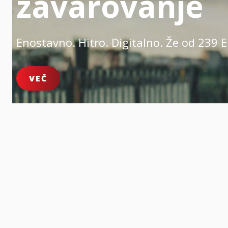
zavarovanje
Enostavno. Hitro. Digitalno.
Že od 239 E
VEČ