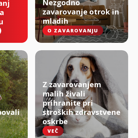
Nezgodno
anj
zavarovanje otrok in
na
mladih
u
O ZAVAROVANJU
Z zavarovanjem
malih živali
prihranite pri
bovali
stroških zdravstvene
oskrbe
VEČ