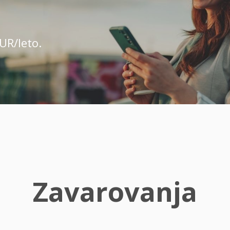
UR/leto.
Zavarovanja