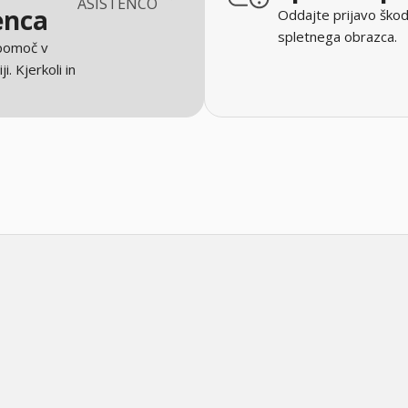
ASISTENCO
enca
Oddajte prijavo škod
spletnega obrazca.
 pomoč v
ji. Kjerkoli in