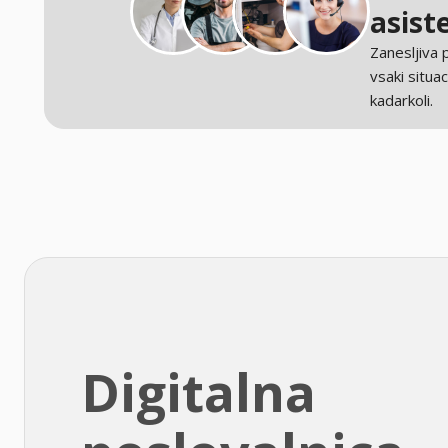
asist
Zanesljiva
vsaki situaci
kadarkoli.
Digitalna