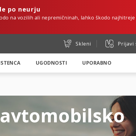
de po neurju
kodo na vozilih ali nepremičninah, lahko škodo najhitreje
Skleni
Prijavi
SISTENCA
UGODNOSTI
UPORABNO
 avtomobilsko