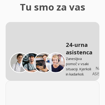
zaščita
Tu smo za vas
Kmetijstvo
24-urna
asistenca
Zanesljiva
pomoč v vsaki
NARO
situaciji. Kjerkoli
ASIST
in kadarkoli.