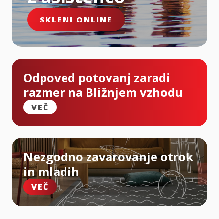
SKLENI ONLINE
Odpoved potovanj zaradi
razmer na Bližnjem vzhodu
VEČ
Nezgodno zavarovanje otrok
in mladih
VEČ