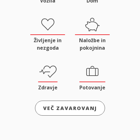
Vozila
Dom
Življenje in
Naložbe in
nezgoda
pokojnina
Zdravje
Potovanje
VEČ ZAVAROVANJ
Odgovornost
Male živali
in pravna