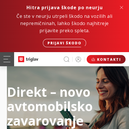
Hitra prijava škode po neurju
Če ste v neurju utrpeli škodo na vozilih ali
nepremičninah, lahko škodo najhitreje
prijavite preko spleta.
PRIJAVI ŠKODO
KONTAKTI
Direkt – novo
avtomobilsko
zavarovanje