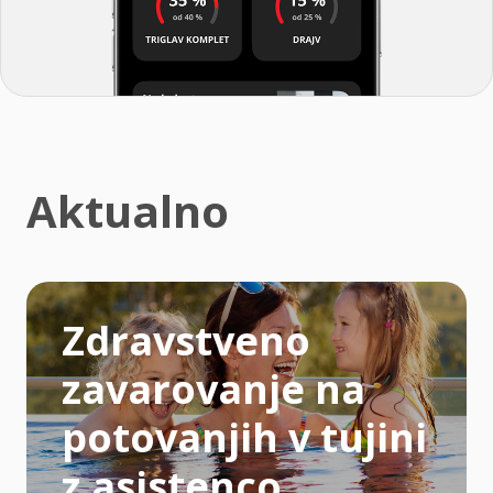
Aktualno
Zdravstveno
zavarovanje na
potovanjih v tujini
z asistenco