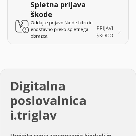
Spletna prijava
škode
Oddajte prijavo škode hitro in
PRIJAVI
enostavno preko spletnega
ŠKODO
obrazca.
Digitalna
poslovalnica
i.triglav
Urejajte svoja zavarovanja kjerkoli in