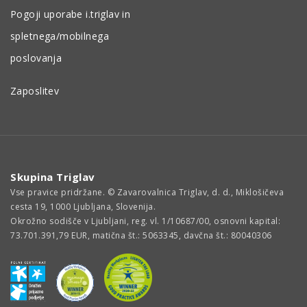
Pogoji uporabe i.triglav in
spletnega/mobilnega
poslovanja
Zaposlitev
Skupina Triglav
Vse pravice pridržane. © Zavarovalnica Triglav, d. d., Miklošičeva
cesta 19, 1000 Ljubljana, Slovenija.
Okrožno sodišče v Ljubljani, reg. vl. 1/10687/00, osnovni kapital:
73.701.391,79 EUR, matična št.: 5063345, davčna št.: 80040306