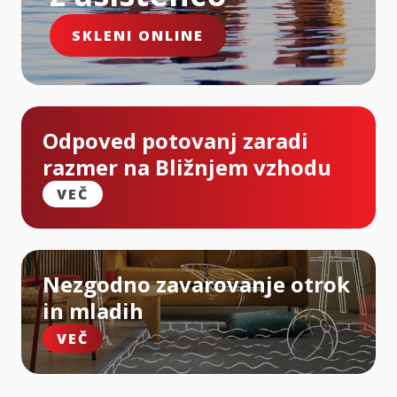
SKLENI ONLINE
Odpoved potovanj zaradi
razmer na Bližnjem vzhodu
VEČ
Nezgodno zavarovanje otrok
in mladih
VEČ