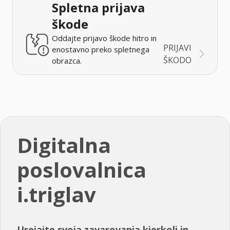
Spletna prijava
škode
Oddajte prijavo škode hitro in
PRIJAVI
enostavno preko spletnega
ŠKODO
obrazca.
Digitalna
poslovalnica
i.triglav
Urejajte svoja zavarovanja kjerkoli in