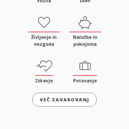
Vozila
Dom
Življenje in
Naložbe in
nezgoda
pokojnina
Zdravje
Potovanje
VEČ ZAVAROVANJ
Odgovornost
Male živali
in pravna