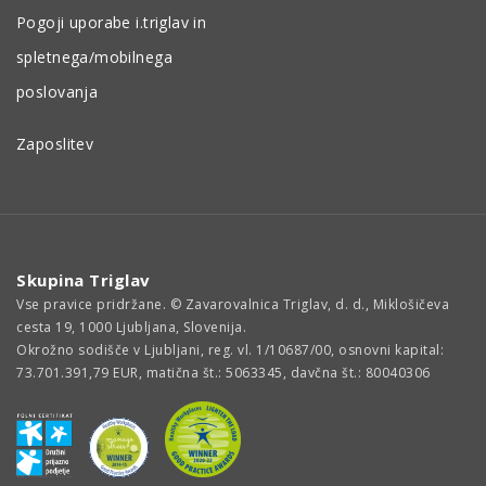
Pogoji uporabe i.triglav in
spletnega/mobilnega
poslovanja
Zaposlitev
Skupina Triglav
Vse pravice pridržane. © Zavarovalnica Triglav, d. d., Miklošičeva
cesta 19, 1000 Ljubljana, Slovenija.
Okrožno sodišče v Ljubljani, reg. vl. 1/10687/00, osnovni kapital:
73.701.391,79 EUR, matična št.: 5063345, davčna št.: 80040306