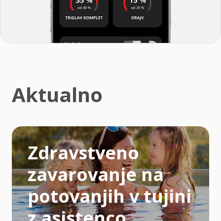
Aktualno
Zdravstveno
zavarovanje na
potovanjih v tujini
z asistenco