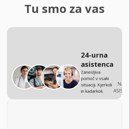
zaščita
Tu smo za vas
Kmetijstvo
24-urna
asistenca
Zanesljiva
pomoč v vsaki
NARO
situaciji. Kjerkoli
ASIST
in kadarkoli.