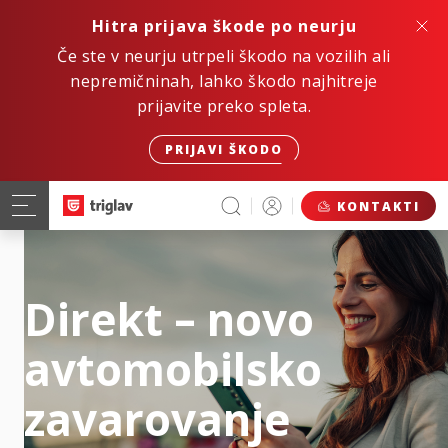
Hitra prijava škode po neurju
Če ste v neurju utrpeli škodo na vozilih ali
nepremičninah, lahko škodo najhitreje
prijavite preko spleta.
PRIJAVI ŠKODO
KONTAKTI
Direkt – novo
avtomobilsko
zavarovanje