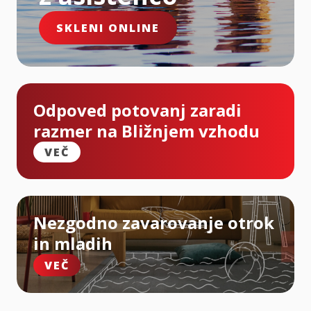
SKLENI ONLINE
Odpoved potovanj zaradi
razmer na Bližnjem vzhodu
VEČ
Nezgodno zavarovanje otrok
in mladih
VEČ