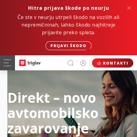
Hitra prijava škode po neurju
Če ste v neurju utrpeli škodo na vozilih ali
nepremičninah, lahko škodo najhitreje
prijavite preko spleta.
PRIJAVI ŠKODO
KONTAKTI
Direkt – novo
avtomobilsko
zavarovanje