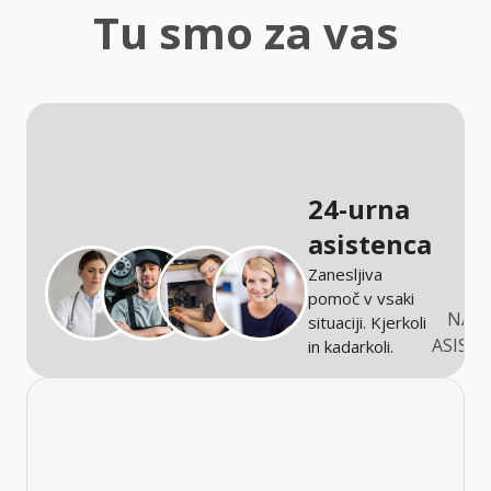
zaščita
Tu smo za vas
Kmetijstvo
24-urna
asistenca
Zanesljiva
pomoč v vsaki
NARO
situaciji. Kjerkoli
ASIST
in kadarkoli.