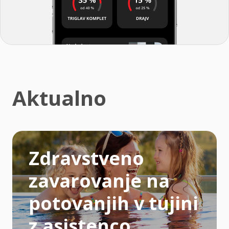
Aktualno
Zdravstveno
zavarovanje na
potovanjih v tujini
z asistenco