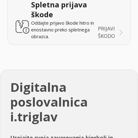
Spletna prijava
škode
Oddajte prijavo škode hitro in
PRIJAVI
enostavno preko spletnega
ŠKODO
obrazca.
Digitalna
poslovalnica
i.triglav
Urejajte svoja zavarovanja kjerkoli in