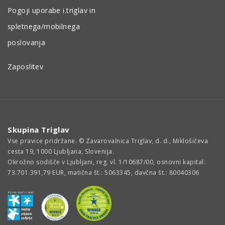
Pogoji uporabe i.triglav in
spletnega/mobilnega
poslovanja
Zaposlitev
Skupina Triglav
Vse pravice pridržane. © Zavarovalnica Triglav, d. d., Miklošičeva
cesta 19, 1000 Ljubljana, Slovenija.
Okrožno sodišče v Ljubljani, reg. vl. 1/10687/00, osnovni kapital:
73.701.391,79 EUR, matična št.: 5063345, davčna št.: 80040306