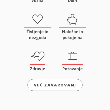
Vozila
Dom
Življenje in
Naložbe in
nezgoda
pokojnina
Zdravje
Potovanje
VEČ ZAVAROVANJ
Odgovornost
Male živali
in pravna