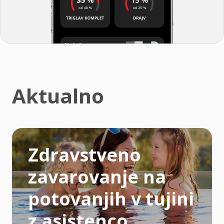
Aktualno
Zdravstveno
zavarovanje na
potovanjih v tujini
z asistenco