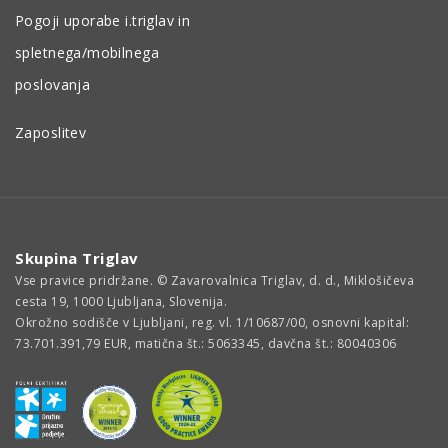
Pogoji uporabe i.triglav in
spletnega/mobilnega
poslovanja
Zaposlitev
Skupina Triglav
Vse pravice pridržane. © Zavarovalnica Triglav, d. d., Miklošičeva
cesta 19, 1000 Ljubljana, Slovenija.
Okrožno sodišče v Ljubljani, reg. vl. 1/10687/00, osnovni kapital:
73.701.391,79 EUR, matična št.: 5063345, davčna št.: 80040306