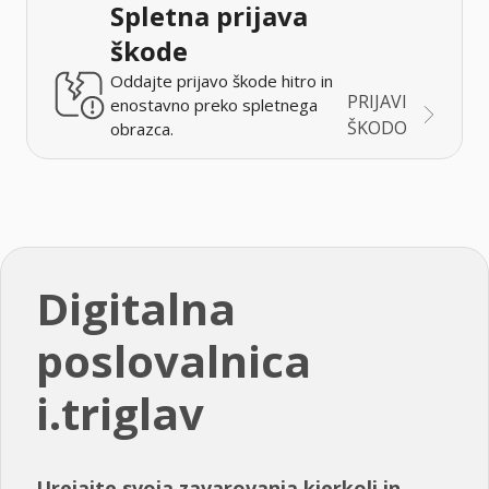
Spletna prijava
škode
Oddajte prijavo škode hitro in
PRIJAVI
enostavno preko spletnega
ŠKODO
obrazca.
Digitalna
poslovalnica
i.triglav
Urejajte svoja zavarovanja kjerkoli in