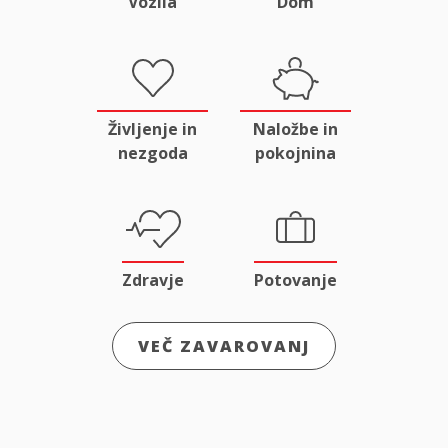
Vozila
Dom
Življenje in
Naložbe in
nezgoda
pokojnina
Zdravje
Potovanje
VEČ ZAVAROVANJ
Odgovornost
Male živali
in pravna