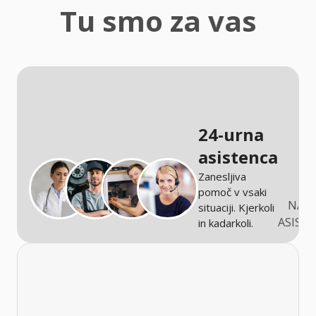
zaščita
Tu smo za vas
Kmetijstvo
24-urna
asistenca
Zanesljiva
pomoč v vsaki
NARO
situaciji. Kjerkoli
ASIST
in kadarkoli.