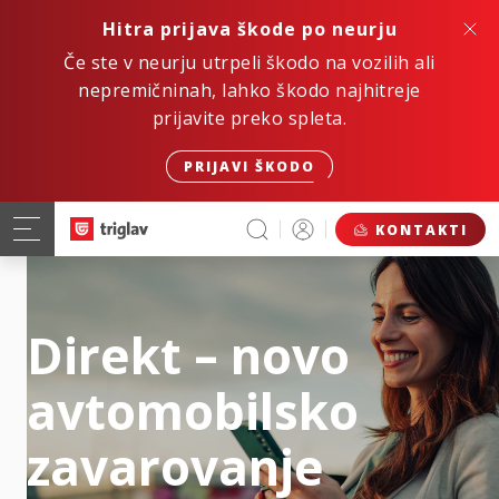
Hitra prijava škode po neurju
Če ste v neurju utrpeli škodo na vozilih ali
nepremičninah, lahko škodo najhitreje
prijavite preko spleta.
PRIJAVI ŠKODO
KONTAKTI
Direkt – novo
avtomobilsko
zavarovanje