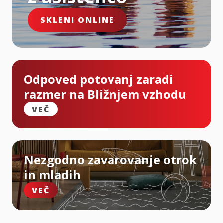
SKLENI ONLINE
Odpoved potovanj zaradi
razmer na Bližnjem vzhodu
VEČ
Nezgodno zavarovanje otrok
in mladih
VEČ