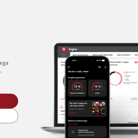
čega
,