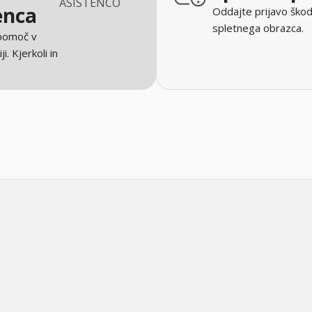
ASISTENCO
enca
Oddajte prijavo škod
spletnega obrazca.
 pomoč v
ji. Kjerkoli in