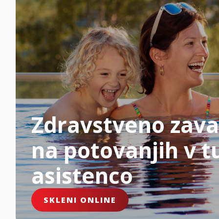
Zdravstveno zava
na potovanjih v tu
asistenco
SKLENI ONLINE