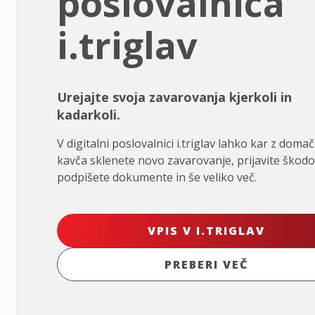
poslovalnica
i.triglav
Urejajte svoja zavarovanja kjerkoli in
kadarkoli.
V digitalni poslovalnici i.triglav lahko kar z doma
kavča sklenete novo zavarovanje, prijavite škodo
podpišete dokumente in še veliko več.
VPIS V I.TRIGLAV
PREBERI VEČ