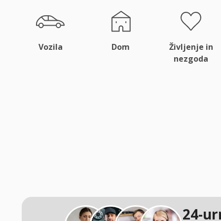
Vozila
Dom
Življenje in
nezgoda
24-ur