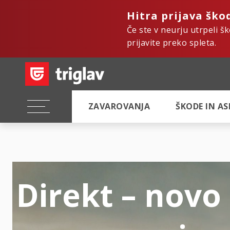
Hitra prijava ško
Če ste v neurju utrpeli š
prijavite preko spleta.
ZAVAROVANJA
ŠKODE IN A
Direkt – novo