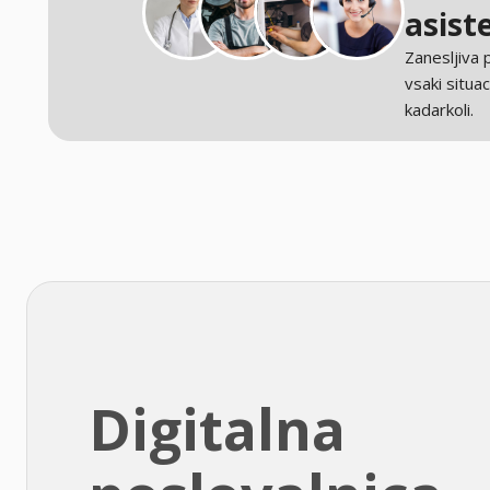
asist
Zanesljiva
vsaki situaci
kadarkoli.
Digitalna