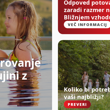
Odpoved potov
zaradi razmer 
Bližnjem vzhod
VEČ INFORMACIJ
rovanje
jini z
Koliko bi potre
vaši najbližji?
PREVERI