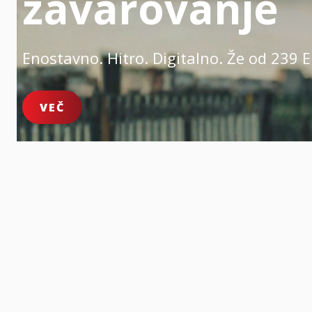
zavarovanje
Enostavno. Hitro. Digitalno.
Že od 239 E
VEČ