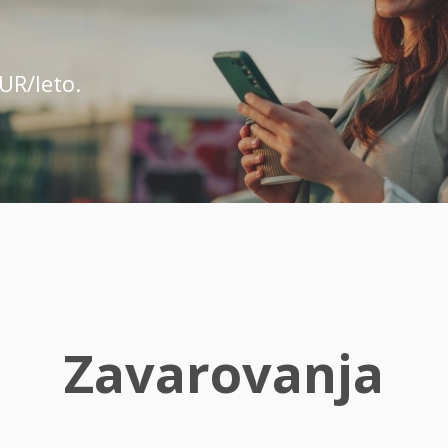
UR/leto.
Zavarovanja