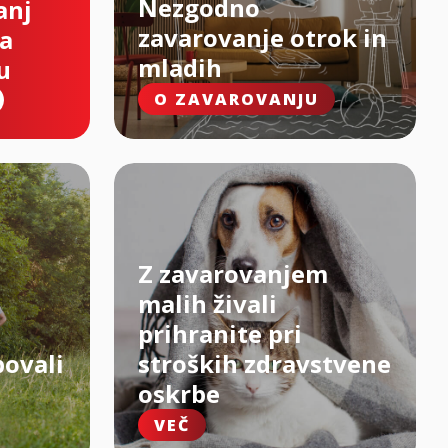
Nezgodno
anj
zavarovanje otrok in
na
mladih
u
O ZAVAROVANJU
Z zavarovanjem
malih živali
prihranite pri
bovali
stroških zdravstvene
oskrbe
VEČ