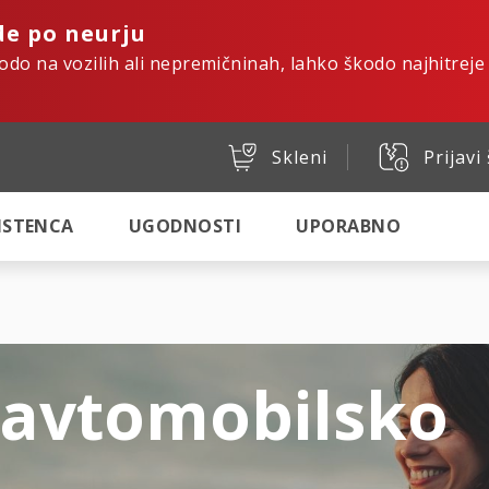
de po neurju
kodo na vozilih ali nepremičninah, lahko škodo najhitreje
Skleni
Prijavi
SISTENCA
UGODNOSTI
UPORABNO
 avtomobilsko