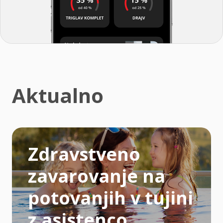
Aktualno
Zdravstveno
zavarovanje na
potovanjih v tujini
z asistenco