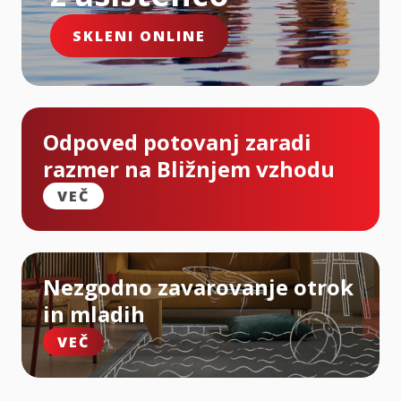
SKLENI ONLINE
Odpoved potovanj zaradi
razmer na Bližnjem vzhodu
VEČ
Nezgodno zavarovanje otrok
in mladih
VEČ