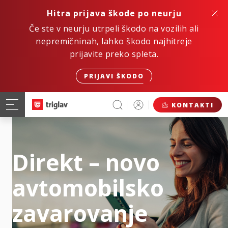
Hitra prijava škode po neurju
Če ste v neurju utrpeli škodo na vozilih ali
nepremičninah, lahko škodo najhitreje
prijavite preko spleta.
PRIJAVI ŠKODO
KONTAKTI
Direkt – novo
avtomobilsko
zavarovanje