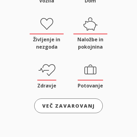
Vozila
Dom
Življenje in
Naložbe in
nezgoda
pokojnina
Zdravje
Potovanje
VEČ ZAVAROVANJ
Odgovornost
Male živali
in pravna