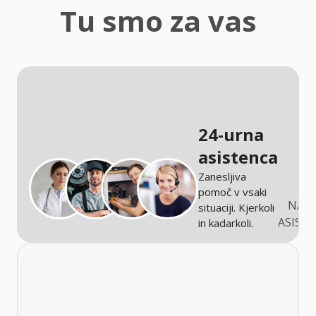
zaščita
Tu smo za vas
Kmetijstvo
24-urna
asistenca
Zanesljiva
pomoč v vsaki
NARO
situaciji. Kjerkoli
ASIST
in kadarkoli.