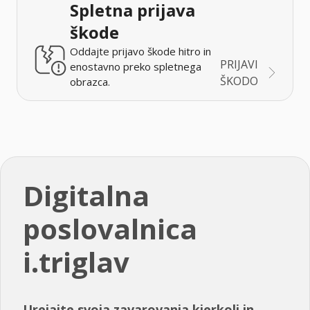
Spletna prijava
škode
Oddajte prijavo škode hitro in
PRIJAVI
enostavno preko spletnega
ŠKODO
obrazca.
Digitalna
poslovalnica
i.triglav
Urejajte svoja zavarovanja kjerkoli in