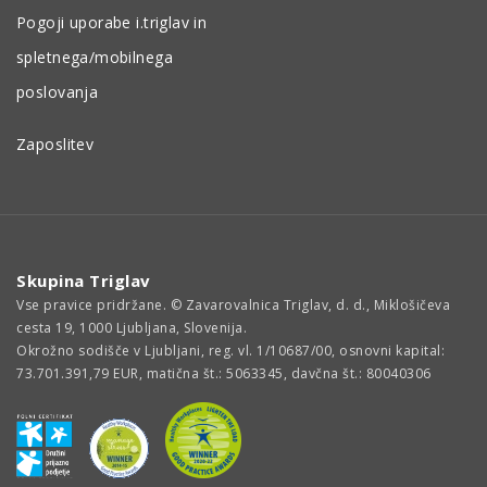
Pogoji uporabe i.triglav in
spletnega/mobilnega
poslovanja
Zaposlitev
Skupina Triglav
Vse pravice pridržane. © Zavarovalnica Triglav, d. d., Miklošičeva
cesta 19, 1000 Ljubljana, Slovenija.
Okrožno sodišče v Ljubljani, reg. vl. 1/10687/00, osnovni kapital:
73.701.391,79 EUR, matična št.: 5063345, davčna št.: 80040306