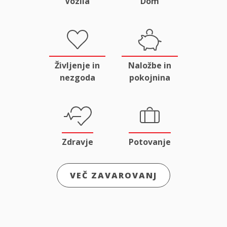
Vozila
Dom
Življenje in
Naložbe in
nezgoda
pokojnina
Zdravje
Potovanje
VEČ ZAVAROVANJ
Odgovornost
Male živali
in pravna