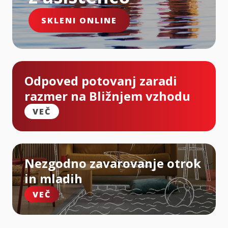
SKLENI ONLINE
Odpoved potovanj zaradi
razmer na Bližnjem vzhodu
VEČ
Nezgodno zavarovanje otrok
in mladih
VEČ