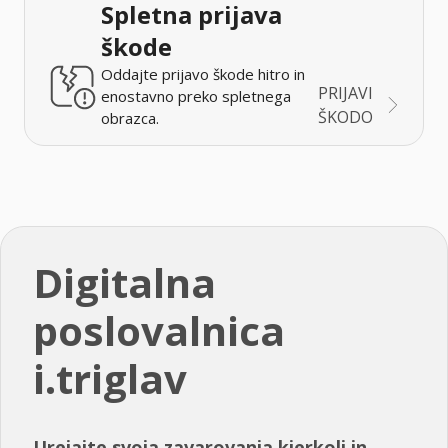
Spletna prijava
škode
Oddajte prijavo škode hitro in
PRIJAVI
enostavno preko spletnega
ŠKODO
obrazca.
Digitalna
poslovalnica
i.triglav
Urejajte svoja zavarovanja kjerkoli in