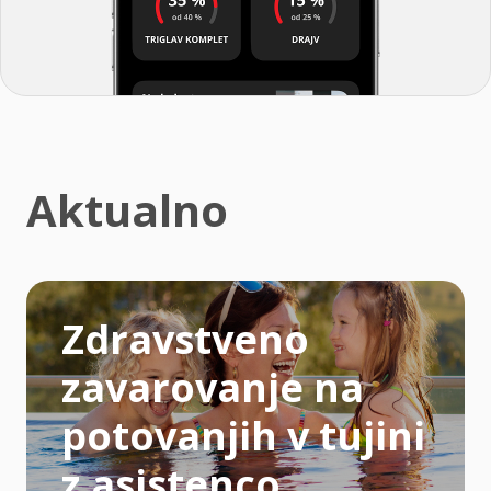
Aktualno
Zdravstveno
zavarovanje na
potovanjih v tujini
z asistenco