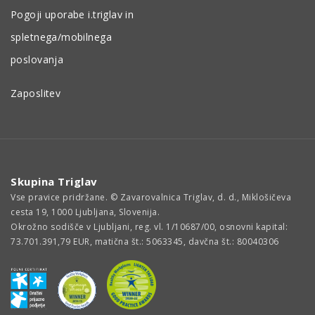
Pogoji uporabe i.triglav in
spletnega/mobilnega
poslovanja
Zaposlitev
Skupina Triglav
Vse pravice pridržane. © Zavarovalnica Triglav, d. d., Miklošičeva
cesta 19, 1000 Ljubljana, Slovenija.
Okrožno sodišče v Ljubljani, reg. vl. 1/10687/00, osnovni kapital:
73.701.391,79 EUR, matična št.: 5063345, davčna št.: 80040306