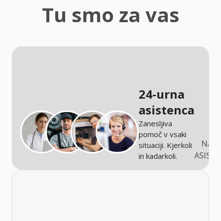
zaščita
Tu smo za vas
Kmetijstvo
24-urna
asistenca
Zanesljiva
pomoč v vsaki
NARO
situaciji. Kjerkoli
ASIST
in kadarkoli.