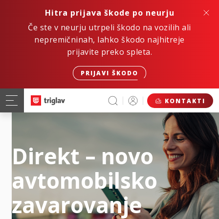
Hitra prijava škode po neurju
Če ste v neurju utrpeli škodo na vozilih ali
nepremičninah, lahko škodo najhitreje
prijavite preko spleta.
PRIJAVI ŠKODO
KONTAKTI
Direkt – novo
avtomobilsko
zavarovanje