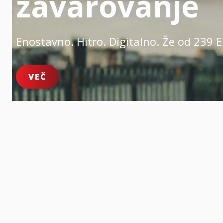
zavarovanje
Enostavno. Hitro. Digitalno.
Že od 239 E
VEČ