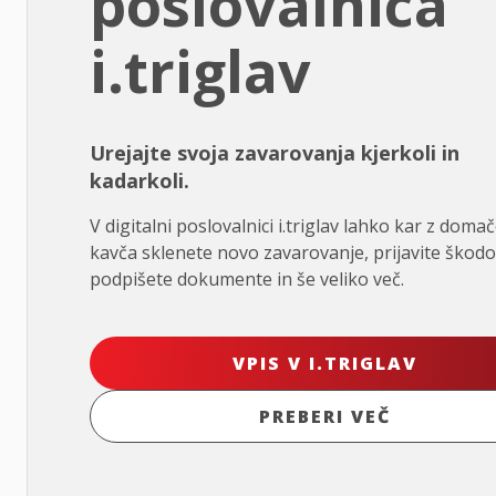
poslovalnica
i.triglav
Urejajte svoja zavarovanja kjerkoli in
kadarkoli.
V digitalni poslovalnici i.triglav lahko kar z doma
kavča sklenete novo zavarovanje, prijavite škodo
podpišete dokumente in še veliko več.
VPIS V I.TRIGLAV
PREBERI VEČ