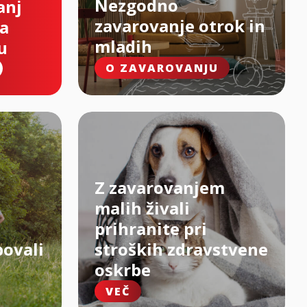
Nezgodno
anj
zavarovanje otrok in
na
mladih
u
O ZAVAROVANJU
Z zavarovanjem
malih živali
prihranite pri
bovali
stroških zdravstvene
oskrbe
VEČ