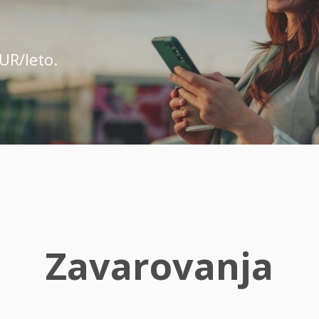
UR/leto.
Zavarovanja