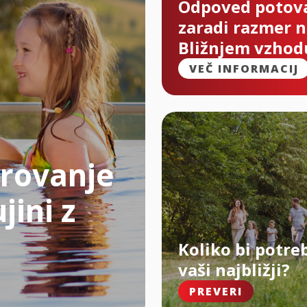
Odpoved potov
zaradi razmer 
Bližnjem vzhod
VEČ INFORMACIJ
rovanje
jini z
Koliko bi potre
vaši najbližji?
PREVERI