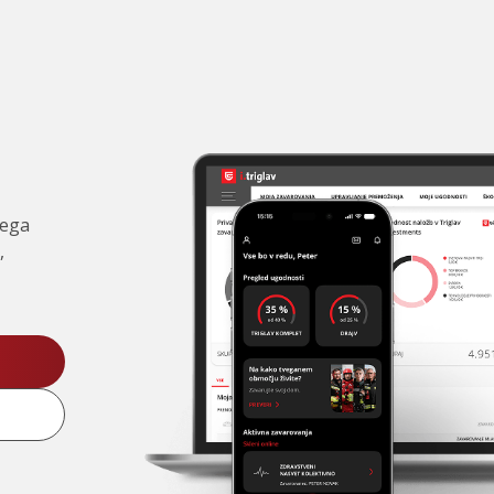
čega
,