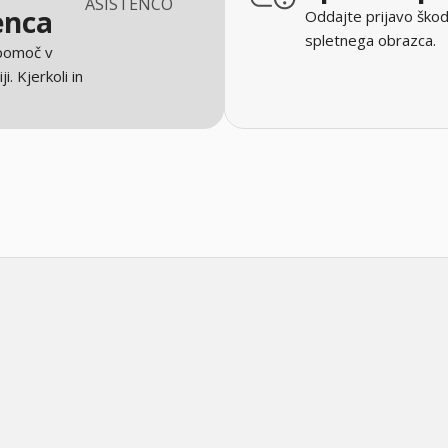
ASISTENCO
enca
Oddajte prijavo škod
spletnega obrazca.
 pomoč v
ji. Kjerkoli in