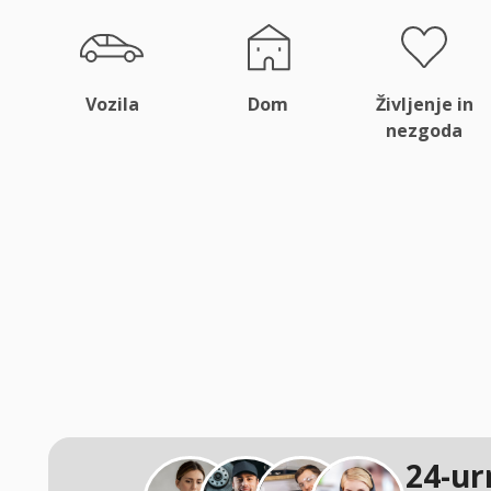
Vozila
Dom
Življenje in
nezgoda
24-ur