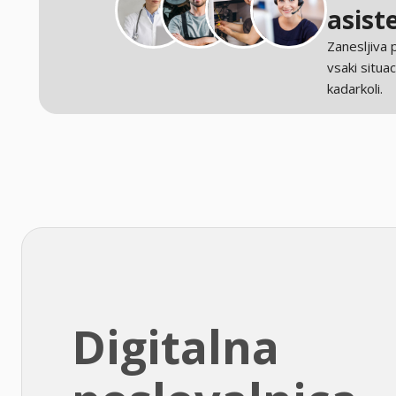
asist
Zanesljiva
vsaki situaci
kadarkoli.
Digitalna