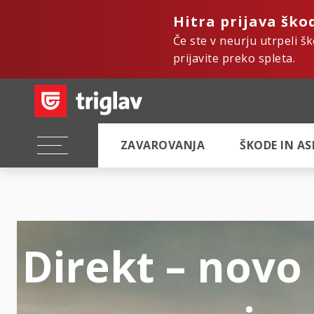
Hitra prijava ško
Če ste v neurju utrpeli š
prijavite preko spleta.
ZAVAROVANJA
ŠKODE IN A
Direkt – novo