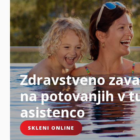
Zdravstveno zava
na potovanjih v tu
asistenco
SKLENI ONLINE