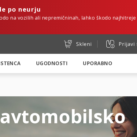
de po neurju
kodo na vozilih ali nepremičninah, lahko škodo najhitreje
Skleni
Prijavi
SISTENCA
UGODNOSTI
UPORABNO
 avtomobilsko