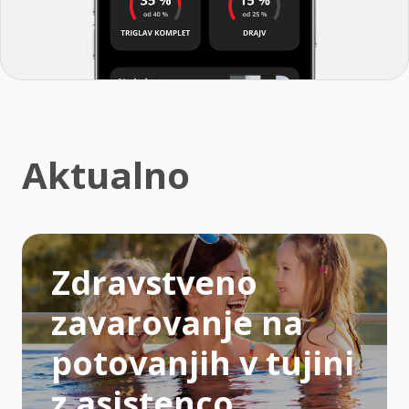
Aktualno
Zdravstveno
zavarovanje na
potovanjih v tujini
z asistenco