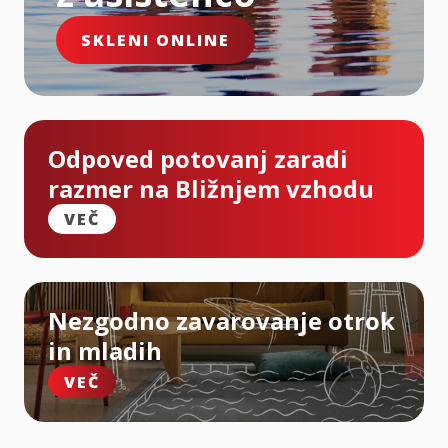
SKLENI ONLINE
Odpoved potovanj zaradi
razmer na Bližnjem vzhodu
VEČ
Nezgodno zavarovanje otrok
in mladih
VEČ