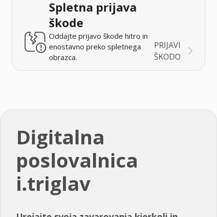
Spletna prijava
škode
Oddajte prijavo škode hitro in
PRIJAVI
enostavno preko spletnega
ŠKODO
obrazca.
Digitalna
poslovalnica
i.triglav
Urejajte svoja zavarovanja kjerkoli in