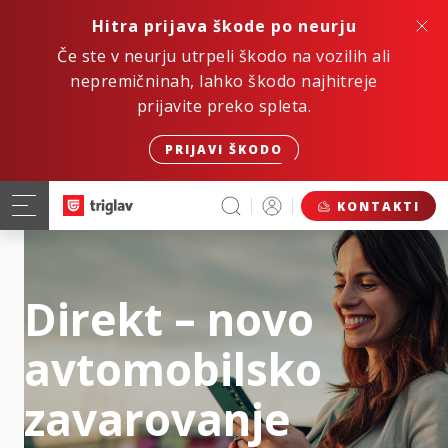
Hitra prijava škode po neurju
Če ste v neurju utrpeli škodo na vozilih ali
nepremičninah, lahko škodo najhitreje
prijavite preko spleta.
PRIJAVI ŠKODO
KONTAKTI
Direkt – novo
avtomobilsko
zavarovanje