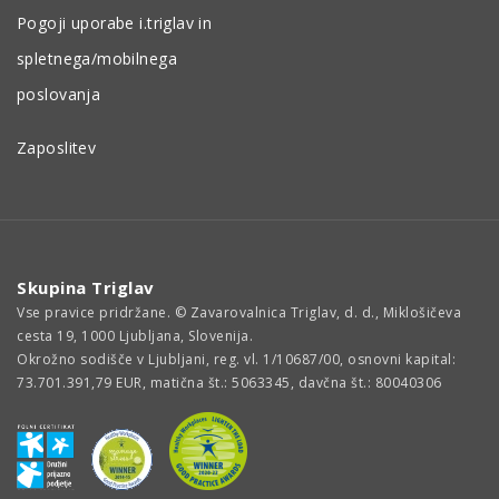
Pogoji uporabe i.triglav in
spletnega/mobilnega
poslovanja
Zaposlitev
Skupina Triglav
Vse pravice pridržane. © Zavarovalnica Triglav, d. d., Miklošičeva
cesta 19, 1000 Ljubljana, Slovenija.
Okrožno sodišče v Ljubljani, reg. vl. 1/10687/00, osnovni kapital:
73.701.391,79 EUR, matična št.: 5063345, davčna št.: 80040306