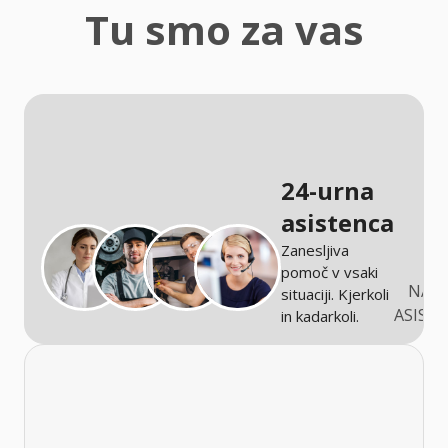
zaščita
Tu smo za vas
Kmetijstvo
24-urna
asistenca
Zanesljiva
pomoč v vsaki
NARO
situaciji. Kjerkoli
ASIST
in kadarkoli.