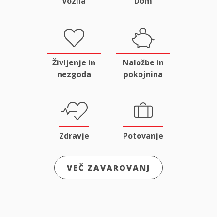
Vozila
Dom
Življenje in
Naložbe in
nezgoda
pokojnina
Zdravje
Potovanje
VEČ ZAVAROVANJ
Odgovornost
Male živali
in pravna