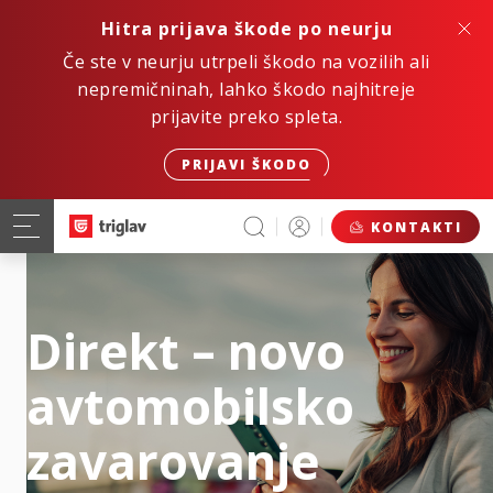
Hitra prijava škode po neurju
Če ste v neurju utrpeli škodo na vozilih ali
nepremičninah, lahko škodo najhitreje
prijavite preko spleta.
PRIJAVI ŠKODO
KONTAKTI
Direkt – novo
avtomobilsko
zavarovanje