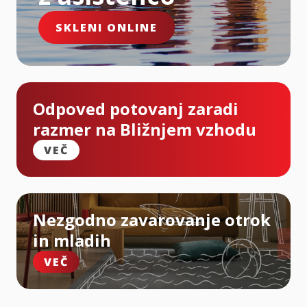
SKLENI ONLINE
Odpoved potovanj zaradi
razmer na Bližnjem vzhodu
VEČ
Nezgodno zavarovanje otrok
in mladih
VEČ