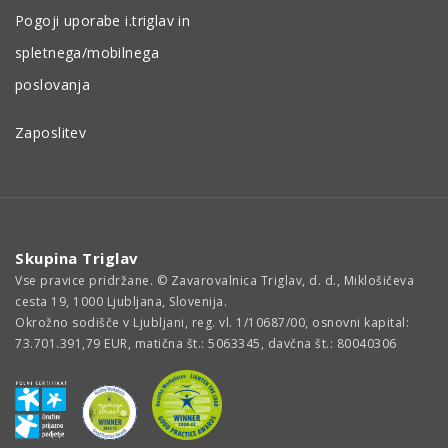
Pogoji uporabe i.triglav in
spletnega/mobilnega
poslovanja
Zaposlitev
Skupina Triglav
Vse pravice pridržane. © Zavarovalnica Triglav, d. d., Miklošičeva
cesta 19, 1000 Ljubljana, Slovenija.
Okrožno sodišče v Ljubljani, reg. vl. 1/10687/00, osnovni kapital:
73.701.391,79 EUR, matična št.: 5063345, davčna št.: 80040306