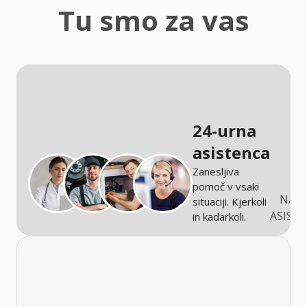
zaščita
Tu smo za vas
Kmetijstvo
24-urna
asistenca
Zanesljiva
pomoč v vsaki
NARO
situaciji. Kjerkoli
ASIST
in kadarkoli.