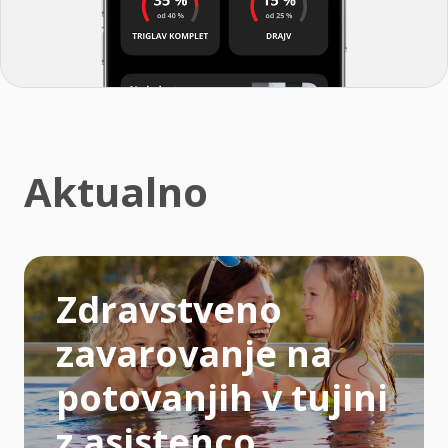
Aktualno
Zdravstveno
zavarovanje na
potovanjih v tujini
z asistenco