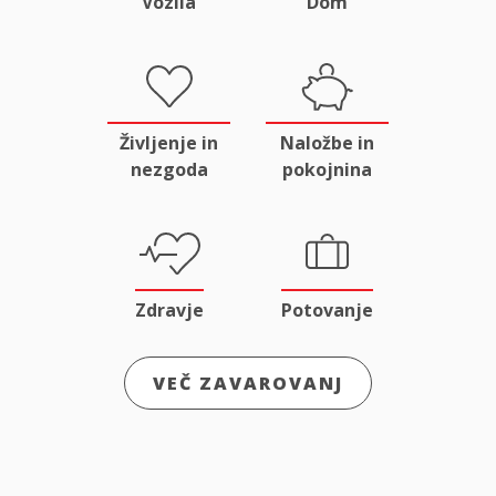
Vozila
Dom
Življenje in
Naložbe in
nezgoda
pokojnina
Zdravje
Potovanje
VEČ ZAVAROVANJ
Odgovornost
Male živali
in pravna