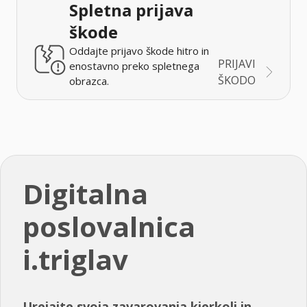
Spletna prijava
škode
Oddajte prijavo škode hitro in
PRIJAVI
enostavno preko spletnega
ŠKODO
obrazca.
Digitalna
poslovalnica
i.triglav
Urejajte svoja zavarovanja kjerkoli in