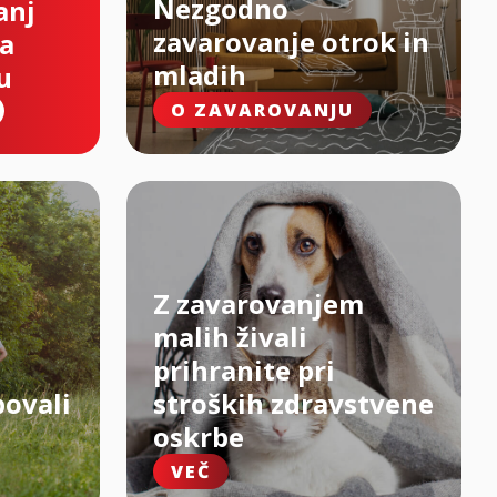
Nezgodno
anj
zavarovanje otrok in
na
mladih
u
O ZAVAROVANJU
Z zavarovanjem
malih živali
prihranite pri
bovali
stroških zdravstvene
oskrbe
VEČ