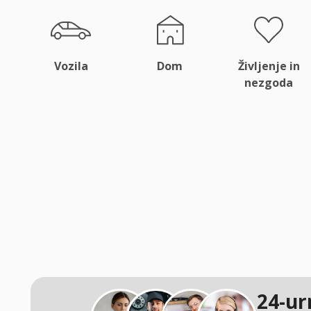
Vozila
Dom
Življenje in
nezgoda
24-ur