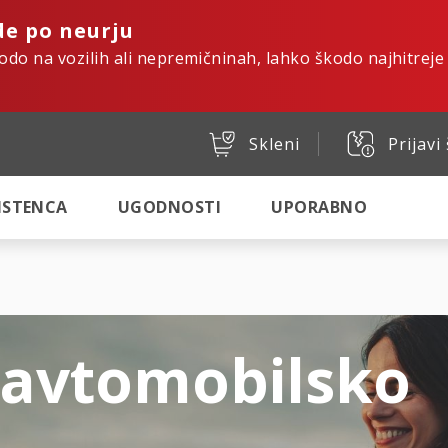
de po neurju
kodo na vozilih ali nepremičninah, lahko škodo najhitreje
Skleni
Prijavi
SISTENCA
UGODNOSTI
UPORABNO
 avtomobilsko