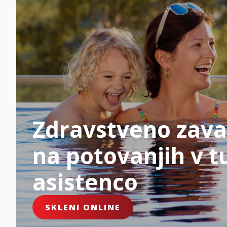
Zdravstveno zava
na potovanjih v tu
asistenco
SKLENI ONLINE