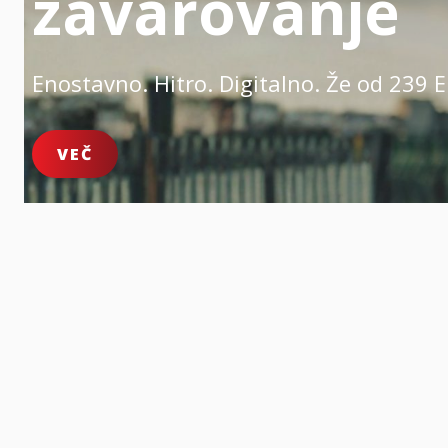
zavarovanje
Enostavno. Hitro. Digitalno.
Že od 239 E
VEČ