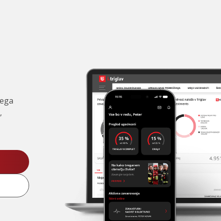
čega
,