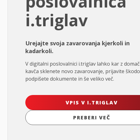
poslovalnica
i.triglav
Urejajte svoja zavarovanja kjerkoli in
kadarkoli.
V digitalni poslovalnici i.triglav lahko kar z doma
kavča sklenete novo zavarovanje, prijavite škodo
podpišete dokumente in še veliko več.
VPIS V I.TRIGLAV
PREBERI VEČ