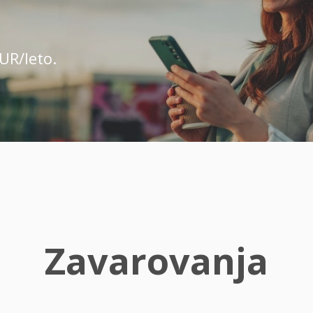
UR/leto.
Zavarovanja