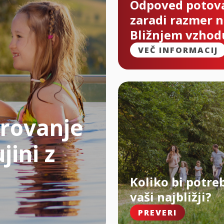
Odpoved potov
zaradi razmer 
Bližnjem vzhod
VEČ INFORMACIJ
rovanje
jini z
Koliko bi potre
vaši najbližji?
PREVERI