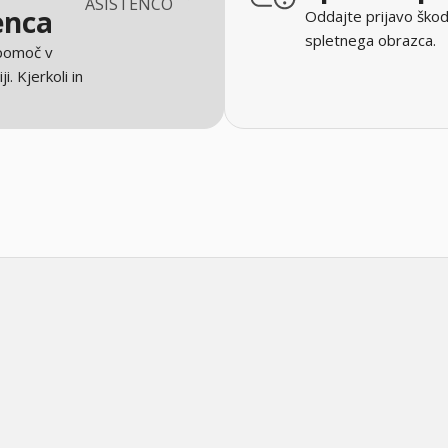
ASISTENCO
enca
Oddajte prijavo škod
spletnega obrazca.
 pomoč v
ji. Kjerkoli in