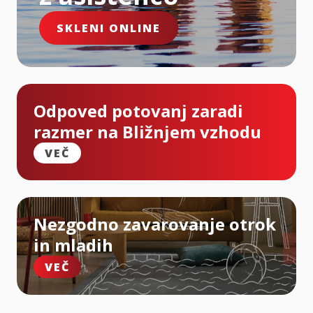
SKLENI ONLINE
Odpoved potovanj zaradi
razmer na Bližnjem vzhodu
VEČ
Nezgodno zavarovanje otrok
in mladih
VEČ