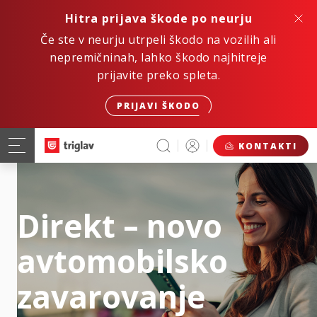
Hitra prijava škode po neurju
Če ste v neurju utrpeli škodo na vozilih ali
nepremičninah, lahko škodo najhitreje
prijavite preko spleta.
PRIJAVI ŠKODO
KONTAKTI
Direkt – novo
avtomobilsko
zavarovanje