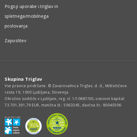
Pogoji uporabe i.triglav in
spletnega/mobilnega
poslovanja
Zaposlitev
Skupina Triglav
Vse pravice pridržane. © Zavarovalnica Triglav, d. d., Miklošičeva
cesta 19, 1000 Ljubljana, Slovenija.
Okrožno sodišče v Ljubljani, reg. vl. 1/10687/00, osnovni kapital:
73.701.391,79 EUR, matična št.: 5063345, davčna št.: 80040306