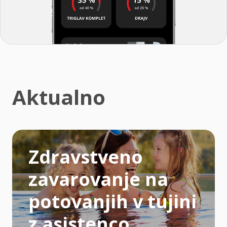
Aktualno
Zdravstveno
zavarovanje na
potovanjih v tujini
z asistenco