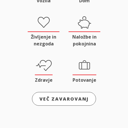
Vozila
Dom
Življenje in
Naložbe in
nezgoda
pokojnina
Zdravje
Potovanje
VEČ ZAVAROVANJ
Odgovornost
Male živali
in pravna