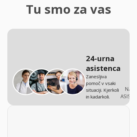
zaščita
Tu smo za vas
Kmetijstvo
24-urna
asistenca
Zanesljiva
pomoč v vsaki
NARO
situaciji. Kjerkoli
ASIST
in kadarkoli.