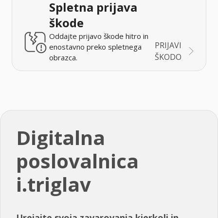
Spletna prijava
škode
Oddajte prijavo škode hitro in
PRIJAVI
enostavno preko spletnega
ŠKODO
obrazca.
Digitalna
poslovalnica
i.triglav
Urejajte svoja zavarovanja kjerkoli in