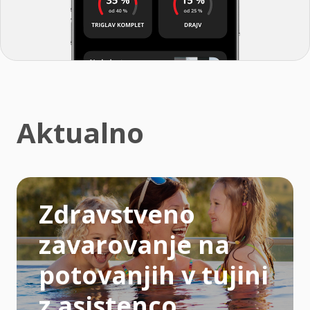
Aktualno
Zdravstveno
zavarovanje na
potovanjih v tujini
z asistenco