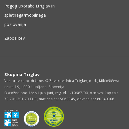
Pogoji uporabe i.triglav in
spletnega/mobilnega
poslovanja
Zaposlitev
Skupina Triglav
Vse pravice pridržane. © Zavarovalnica Triglav, d. d., Miklošičeva
cesta 19, 1000 Ljubljana, Slovenija.
Okrožno sodišče v Ljubljani, reg. vl. 1/10687/00, osnovni kapital:
73.701.391,79 EUR, matična št.: 5063345, davčna št.: 80040306