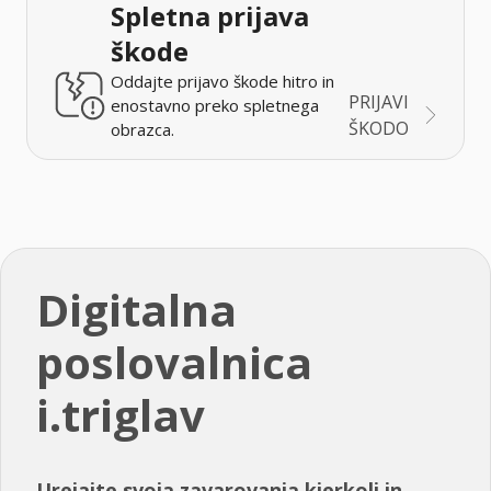
Spletna prijava
škode
Oddajte prijavo škode hitro in
PRIJAVI
enostavno preko spletnega
ŠKODO
obrazca.
Digitalna
poslovalnica
i.triglav
Urejajte svoja zavarovanja kjerkoli in