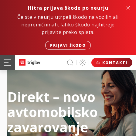
Hitra prijava škode po neurju
Če ste v neurju utrpeli škodo na vozilih ali
nepremičninah, lahko škodo najhitreje
prijavite preko spleta.
PRIJAVI ŠKODO
KONTAKTI
Direkt – novo
avtomobilsko
zavarovanje