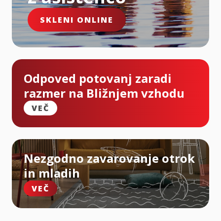
SKLENI ONLINE
Odpoved potovanj zaradi
razmer na Bližnjem vzhodu
VEČ
Nezgodno zavarovanje otrok
in mladih
VEČ