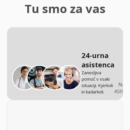
zaščita
Tu smo za vas
Kmetijstvo
24-urna
asistenca
Zanesljiva
pomoč v vsaki
NARO
situaciji. Kjerkoli
ASIST
in kadarkoli.