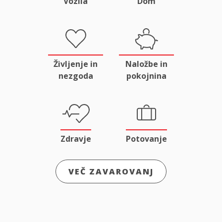
Vozila
Dom
Življenje in
Naložbe in
nezgoda
pokojnina
Zdravje
Potovanje
VEČ ZAVAROVANJ
Odgovornost
Male živali
in pravna