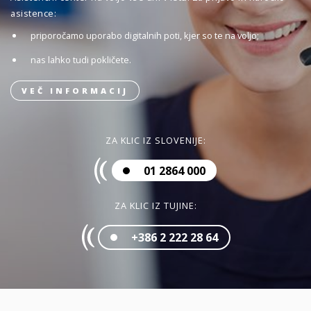
asistence:
priporočamo uporabo digitalnih poti, kjer so te na voljo;
nas lahko tudi pokličete.
VEČ INFORMACIJ
ZA KLIC IZ SLOVENIJE:
01 2864 000
ZA KLIC IZ TUJINE:
+386 2 222 28 64