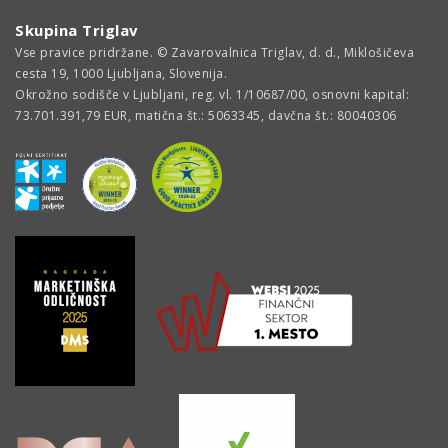
Skupina Triglav
Vse pravice pridržane. © Zavarovalnica Triglav, d. d., Miklošičeva
cesta 19, 1000 Ljubljana, Slovenija.
Okrožno sodišče v Ljubljani, reg. vl. 1/10687/00, osnovni kapital:
73.701.391,79 EUR, matična št.: 5063345, davčna št.: 80040306