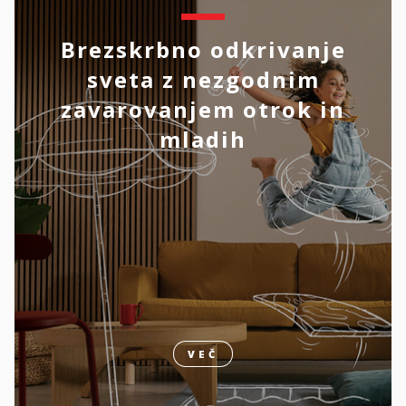
Brezskrbno odkrivanje
sveta z nezgodnim
zavarovanjem otrok in
mladih
VEČ