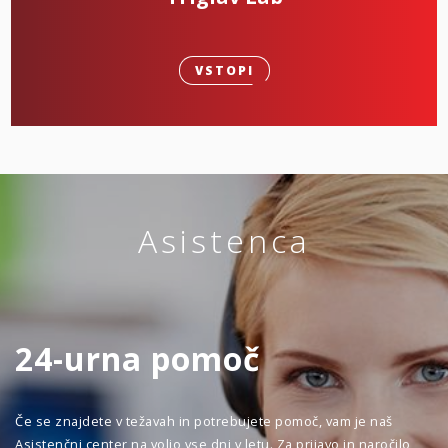
VSTOPI
Asistenca
24-urna pomoč
Če se znajdete v težavah in potrebujete pomoč, vam je naš
Asistenčni center na voljo vse dni v letu. Za prijavo in naročilo