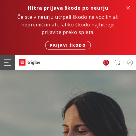
Hitra prijava škode po neurju
Če ste v neurju utrpeli škodo na vozilih ali
nepremičninah, lahko škodo najhitreje
prijavite preko spleta.
PRIJAVI ŠKODO
Hitro. Varno. Digitalno.
ZAVAROVANJE AVTOMOBILA