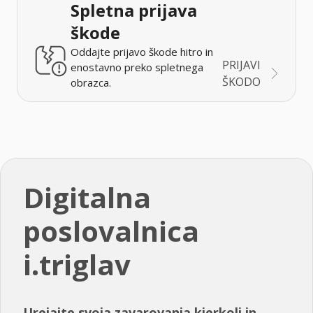
Spletna prijava
škode
Oddajte prijavo škode hitro in
PRIJAVI
enostavno preko spletnega
ŠKODO
obrazca.
Digitalna
poslovalnica
i.triglav
Urejajte svoja zavarovanja kjerkoli in