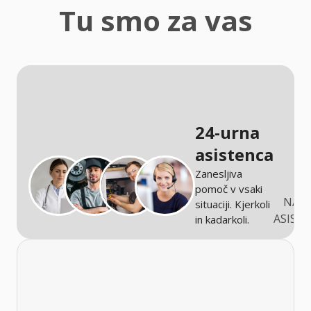
zaščita
Tu smo za vas
Kmetijstvo
24-urna
asistenca
Zanesljiva
pomoč v vsaki
NARO
situaciji. Kjerkoli
ASIST
in kadarkoli.