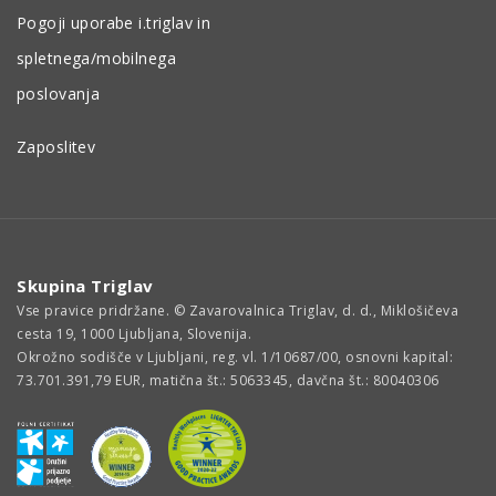
Pogoji uporabe i.triglav in
spletnega/mobilnega
poslovanja
Zaposlitev
Skupina Triglav
Vse pravice pridržane. © Zavarovalnica Triglav, d. d., Miklošičeva
cesta 19, 1000 Ljubljana, Slovenija.
Okrožno sodišče v Ljubljani, reg. vl. 1/10687/00, osnovni kapital:
73.701.391,79 EUR, matična št.: 5063345, davčna št.: 80040306