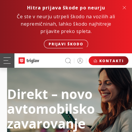
Hitra prijava škode po neurju
Če ste v neurju utrpeli škodo na vozilih ali
nepremičninah, lahko škodo najhitreje
prijavite preko spleta.
PRIJAVI ŠKODO
KONTAKTI
Direkt – novo
avtomobilsko
zavarovanje