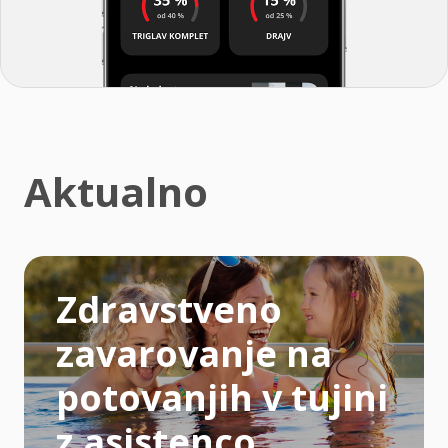
Aktualno
Zdravstveno
zavarovanje na
potovanjih v tujini
z asistenco