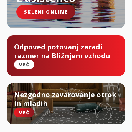
SKLENI ONLINE
Odpoved potovanj zaradi
razmer na Bližnjem vzhodu
VEČ
Nezgodno zavarovanje otrok
in mladih
VEČ