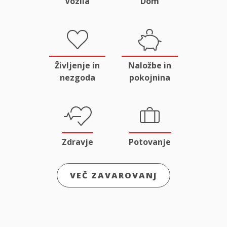
Vozila
Dom
Življenje in
Naložbe in
nezgoda
pokojnina
Zdravje
Potovanje
VEČ ZAVAROVANJ
Odgovornost
Male živali
in pravna