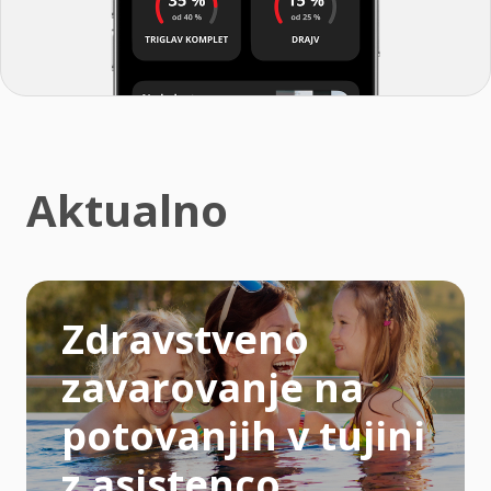
Aktualno
Zdravstveno
zavarovanje na
potovanjih v tujini
z asistenco