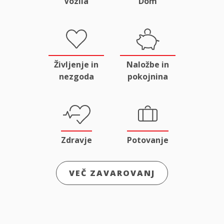
Vozila
Dom
Življenje in
Naložbe in
nezgoda
pokojnina
Zdravje
Potovanje
VEČ ZAVAROVANJ
Odgovornost
Male živali
in pravna