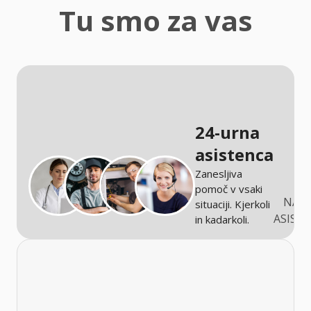
zaščita
Tu smo za vas
Kmetijstvo
24-urna
asistenca
Zanesljiva
pomoč v vsaki
NARO
situaciji. Kjerkoli
ASIST
in kadarkoli.