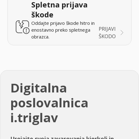
Spletna prijava
škode
Oddajte prijavo škode hitro in
PRIJAVI
enostavno preko spletnega
ŠKODO
obrazca.
Digitalna
poslovalnica
i.triglav
Urejajte svoja zavarovanja kjerkoli in