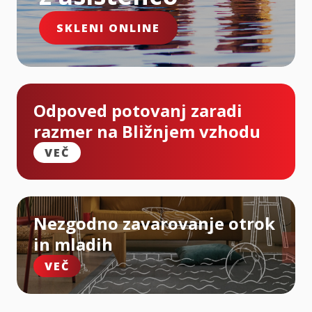
SKLENI ONLINE
Odpoved potovanj zaradi
razmer na Bližnjem vzhodu
VEČ
Nezgodno zavarovanje otrok
in mladih
VEČ