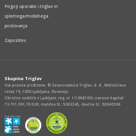
Pogoji uporabe i.triglav in
spletnega/mobilnega
poslovanja
Zaposlitev
Skupina Triglav
Vse pravice pridržane. © Zavarovalnica Triglav, d. d., Miklošičeva
cesta 19, 1000 Ljubljana, Slovenija.
Okrožno sodišče v Ljubljani, reg. vl. 1/10687/00, osnovni kapital:
73.701.391,79 EUR, matična št.: 5063345, davčna št.: 80040306