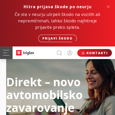
Hitra prijava škode po neurju
Če ste v neurju utrpeli škodo na vozilih ali
nepremičninah, lahko škodo najhitreje
prijavite preko spleta.
PRIJAVI ŠKODO
KONTAKTI
Direkt – novo
avtomobilsko
zavarovanje