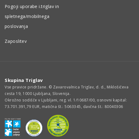
Pogoji uporabe i.triglav in
spletnega/mobilnega
poslovanja
Zaposlitev
Skupina Triglav
Vse pravice pridržane. © Zavarovalnica Triglav, d. d., Miklošičeva
cesta 19, 1000 Ljubljana, Slovenija.
Okrožno sodišče v Ljubljani, reg. vl. 1/10687/00, osnovni kapital:
73.701.391,79 EUR, matična št.: 5063345, davčna št.: 80040306