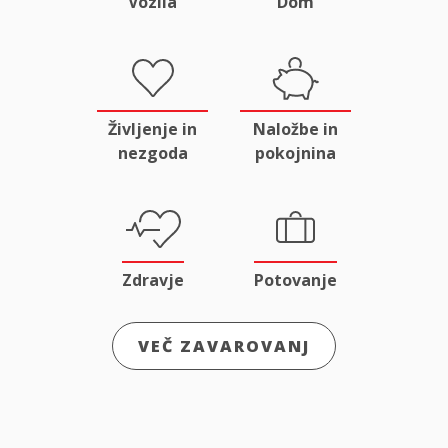
Vozila
Dom
Življenje in
Naložbe in
nezgoda
pokojnina
Zdravje
Potovanje
VEČ ZAVAROVANJ
Odgovornost
Male živali
in pravna