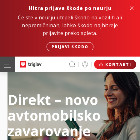
Hitra prijava škode po neurju
Če ste v neurju utrpeli škodo na vozilih ali
nepremičninah, lahko škodo najhitreje
prijavite preko spleta.
PRIJAVI ŠKODO
KONTAKTI
Direkt – novo
avtomobilsko
zavarovanje