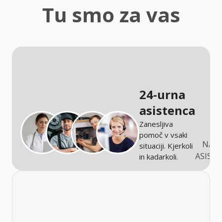
zaščita
Tu smo za vas
Kmetijstvo
24-urna
asistenca
Zanesljiva
pomoč v vsaki
NARO
situaciji. Kjerkoli
ASIST
in kadarkoli.