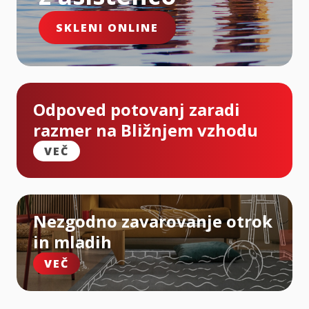
SKLENI ONLINE
Odpoved potovanj zaradi
razmer na Bližnjem vzhodu
VEČ
Nezgodno zavarovanje otrok
in mladih
VEČ