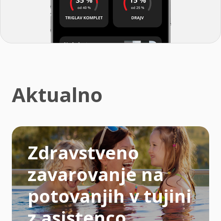
Aktualno
Zdravstveno
zavarovanje na
potovanjih v tujini
z asistenco