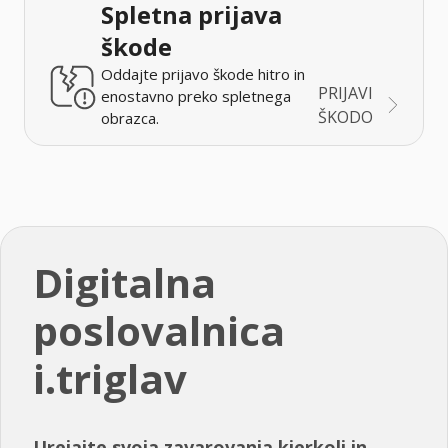
Spletna prijava
škode
Oddajte prijavo škode hitro in
PRIJAVI
enostavno preko spletnega
ŠKODO
obrazca.
Digitalna
poslovalnica
i.triglav
Urejajte svoja zavarovanja kjerkoli in