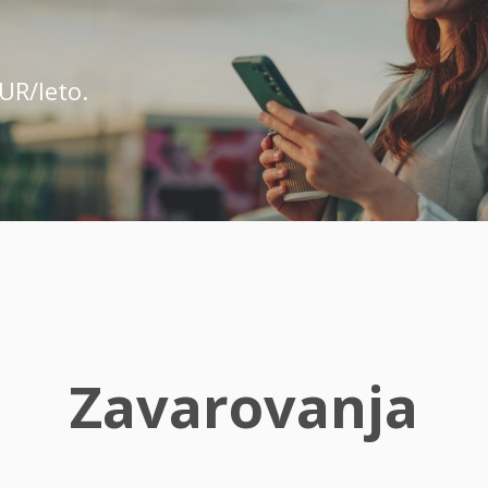
UR/leto.
Zavarovanja