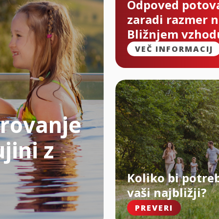
Odpoved potov
zaradi razmer 
Bližnjem vzhod
VEČ INFORMACIJ
rovanje
jini z
Koliko bi potre
vaši najbližji?
PREVERI