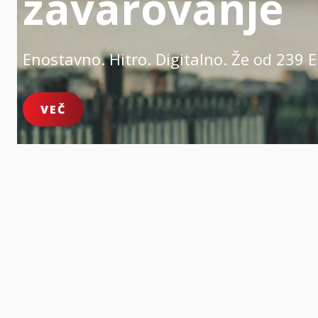
zavarovanje
Enostavno. Hitro. Digitalno.
Že od 239 E
VEČ