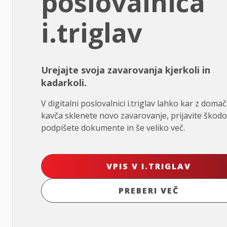
poslovalnica
i.triglav
Urejajte svoja zavarovanja kjerkoli in
kadarkoli.
V digitalni poslovalnici i.triglav lahko kar z doma
kavča sklenete novo zavarovanje, prijavite škodo
podpišete dokumente in še veliko več.
VPIS V I.TRIGLAV
PREBERI VEČ