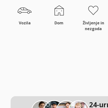
Vozila
Dom
Življenje in
nezgoda
24-ur