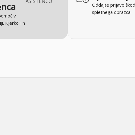
ASISTENCO
enca
Oddajte prijavo škod
spletnega obrazca.
 pomoč v
ji. Kjerkoli in