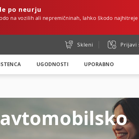
de po neurju
kodo na vozilih ali nepremičninah, lahko škodo najhitreje
Skleni
Prijavi
SISTENCA
UGODNOSTI
UPORABNO
 avtomobilsko