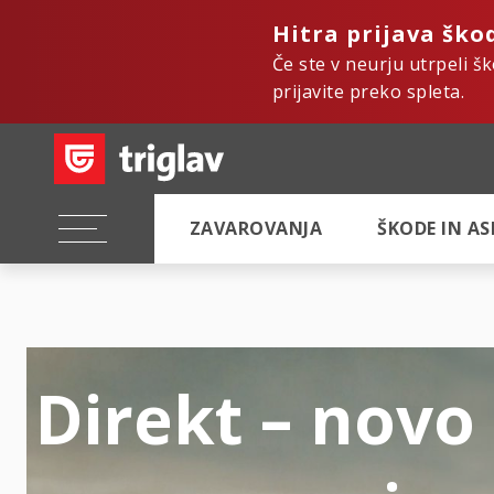
Hitra prijava ško
Če ste v neurju utrpeli š
prijavite preko spleta.
ZAVAROVANJA
ŠKODE IN A
Direkt – novo