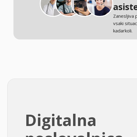
asist
Zanesljiva
vsaki situaci
kadarkoli.
Digitalna