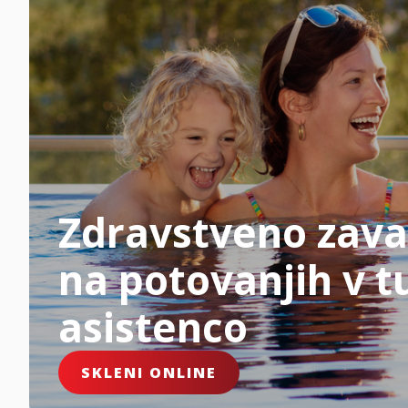
Zdravstveno zava
na potovanjih v tu
asistenco
SKLENI ONLINE