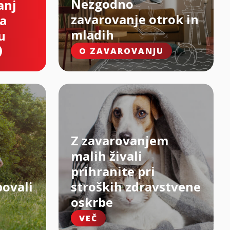
Nezgodno
anj
zavarovanje otrok in
na
mladih
u
O ZAVAROVANJU
Z zavarovanjem
malih živali
prihranite pri
bovali
stroških zdravstvene
oskrbe
VEČ