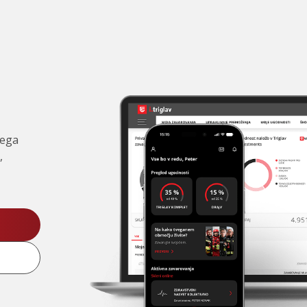
čega
,