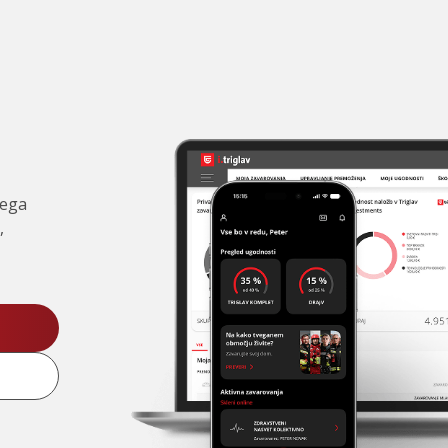
čega
,