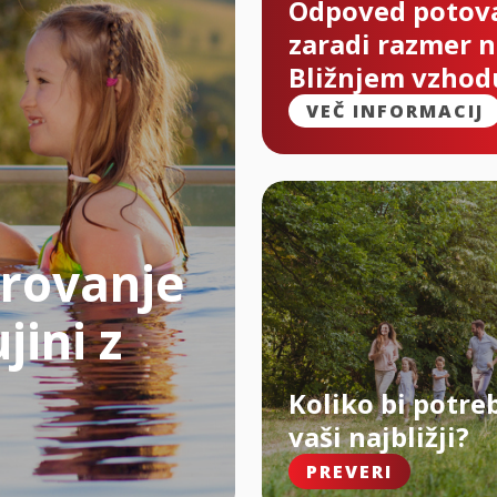
Odpoved potov
zaradi razmer 
Bližnjem vzhod
VEČ INFORMACIJ
rovanje
jini z
Koliko bi potre
vaši najbližji?
PREVERI