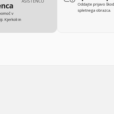
ASISTENCO
enca
Oddajte prijavo škod
spletnega obrazca.
 pomoč v
ji. Kjerkoli in