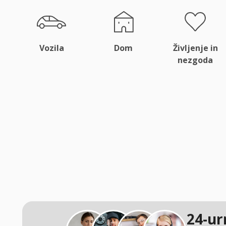
Vozila
Dom
Življenje in
nezgoda
24-ur