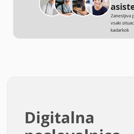
asist
Zanesljiva
vsaki situaci
kadarkoli.
Digitalna