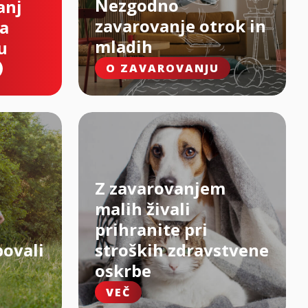
Nezgodno
anj
zavarovanje otrok in
na
mladih
u
O ZAVAROVANJU
Z zavarovanjem
malih živali
prihranite pri
bovali
stroških zdravstvene
oskrbe
VEČ