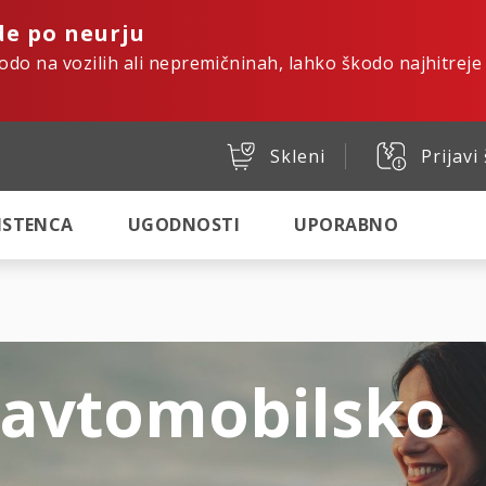
de po neurju
kodo na vozilih ali nepremičninah, lahko škodo najhitreje
Skleni
Prijavi
SISTENCA
UGODNOSTI
UPORABNO
 avtomobilsko