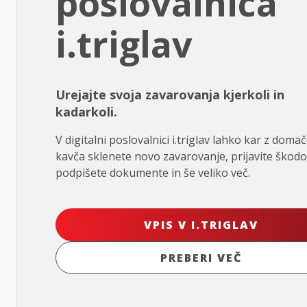
poslovalnica
i.triglav
Urejajte svoja zavarovanja kjerkoli in
kadarkoli.
V digitalni poslovalnici i.triglav lahko kar z doma
kavča sklenete novo zavarovanje, prijavite škodo
podpišete dokumente in še veliko več.
VPIS V I.TRIGLAV
PREBERI VEČ