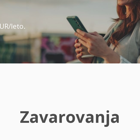
UR/leto.
Zavarovanja