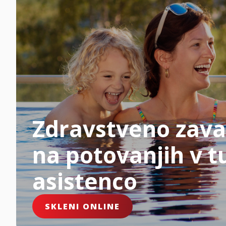
Zdravstveno zava
na potovanjih v tu
asistenco
SKLENI ONLINE