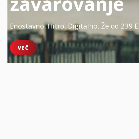
zavarovanje
Enostavno. Hitro. Digitalno.
Že od 239 E
VEČ