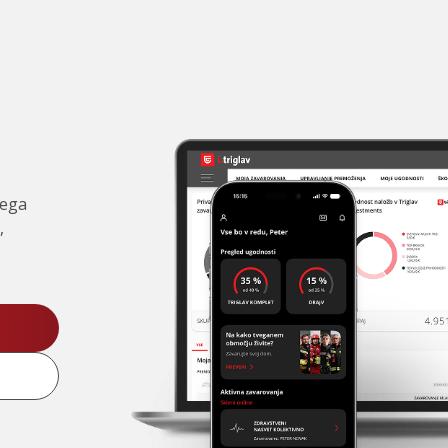
čega
,