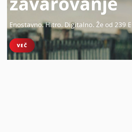
zavarovanje
Enostavno. Hitro. Digitalno.
Že od 239 E
VEČ