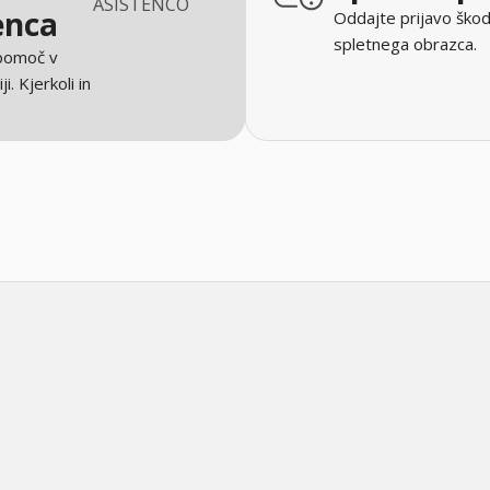
ASISTENCO
enca
Oddajte prijavo škod
spletnega obrazca.
 pomoč v
ji. Kjerkoli in