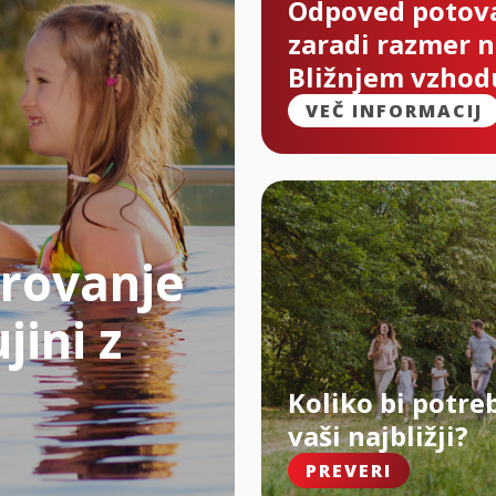
Odpoved potov
zaradi razmer 
Bližnjem vzhod
VEČ INFORMACIJ
rovanje
jini z
Koliko bi potre
vaši najbližji?
PREVERI