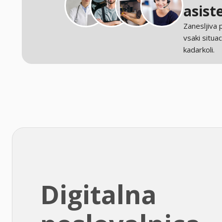
asist
Zanesljiva
vsaki situaci
kadarkoli.
Digitalna