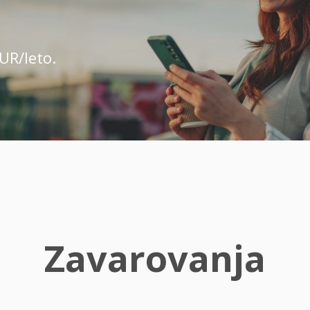
UR/leto.
Zavarovanja