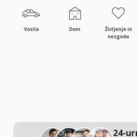
Vozila
Dom
Življenje in
nezgoda
24-ur