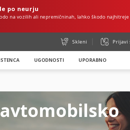
de po neurju
kodo na vozilih ali nepremičninah, lahko škodo najhitreje
Skleni
Prijavi
SISTENCA
UGODNOSTI
UPORABNO
 avtomobilsko