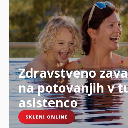
Zdravstveno zava
na potovanjih v tu
asistenco
SKLENI ONLINE