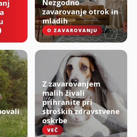
Nezgodno
anj
zavarovanje otrok in
na
mladih
u
O ZAVAROVANJU
Z zavarovanjem
malih živali
prihranite pri
bovali
stroških zdravstvene
oskrbe
VEČ