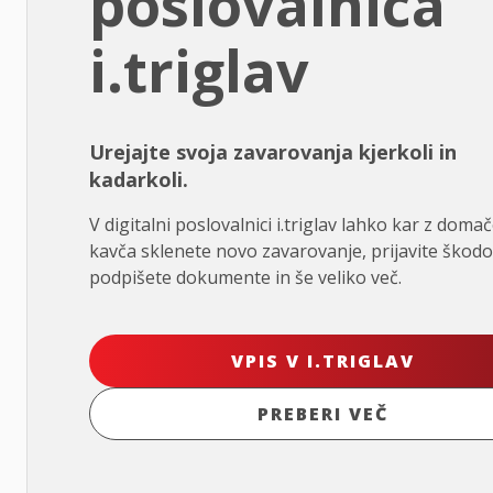
poslovalnica
i.triglav
Urejajte svoja zavarovanja kjerkoli in
kadarkoli.
V digitalni poslovalnici i.triglav lahko kar z doma
kavča sklenete novo zavarovanje, prijavite škodo
podpišete dokumente in še veliko več.
VPIS V I.TRIGLAV
PREBERI VEČ