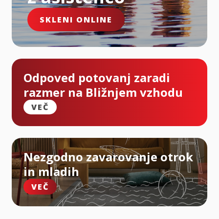
SKLENI ONLINE
Odpoved potovanj zaradi
razmer na Bližnjem vzhodu
VEČ
Nezgodno zavarovanje otrok
in mladih
VEČ