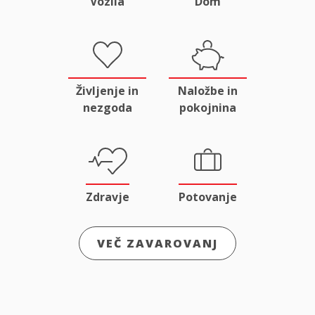
Vozila
Dom
Življenje in
Naložbe in
nezgoda
pokojnina
Zdravje
Potovanje
VEČ ZAVAROVANJ
Odgovornost
Male živali
in pravna