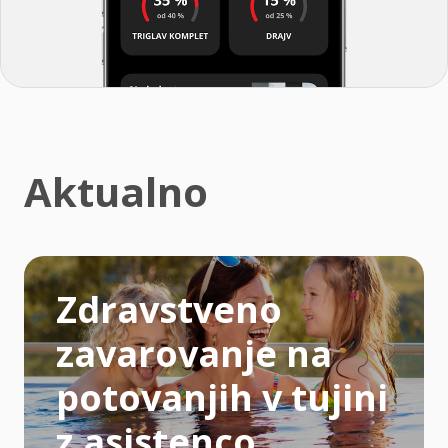
Aktualno
Zdravstveno
zavarovanje na
potovanjih v tujini
z asistenco