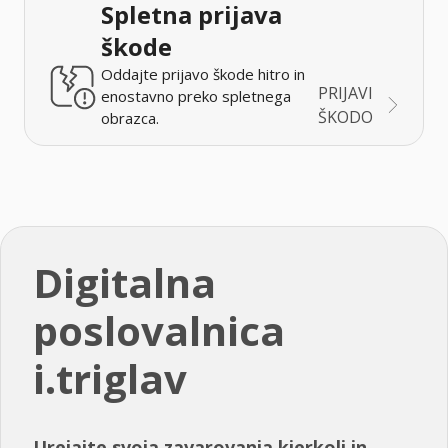
Spletna prijava
škode
Oddajte prijavo škode hitro in
PRIJAVI
enostavno preko spletnega
ŠKODO
obrazca.
Digitalna
poslovalnica
i.triglav
Urejajte svoja zavarovanja kjerkoli in