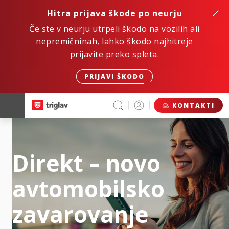
Hitra prijava škode po neurju
Če ste v neurju utrpeli škodo na vozilih ali
nepremičninah, lahko škodo najhitreje
prijavite preko spleta.
PRIJAVI ŠKODO
KONTAKTI
Direkt – novo
avtomobilsko
zavarovanje