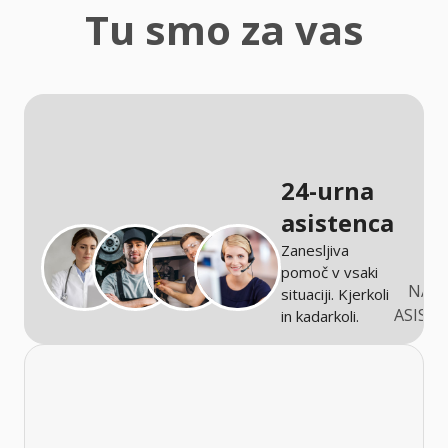
zaščita
Tu smo za vas
Kmetijstvo
24-urna
asistenca
Zanesljiva
pomoč v vsaki
NARO
situaciji. Kjerkoli
ASIST
in kadarkoli.