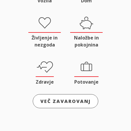
Vozila
Dom
Življenje in
Naložbe in
nezgoda
pokojnina
Zdravje
Potovanje
VEČ ZAVAROVANJ
Odgovornost
Male živali
in pravna