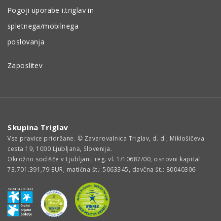
Pogoji uporabe i.triglav in
spletnega/mobilnega
poslovanja
Zaposlitev
Skupina Triglav
Vse pravice pridržane. © Zavarovalnica Triglav, d. d., Miklošičeva
cesta 19, 1000 Ljubljana, Slovenija.
Okrožno sodišče v Ljubljani, reg. vl. 1/10687/00, osnovni kapital:
73.701.391,79 EUR, matična št.: 5063345, davčna št.: 80040306