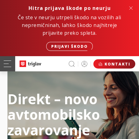
Hitra prijava škode po neurju
Če ste v neurju utrpeli škodo na vozilih ali
nepremičninah, lahko škodo najhitreje
prijavite preko spleta.
PRIJAVI ŠKODO
KONTAKTI
Direkt – novo
avtomobilsko
zavarovanje