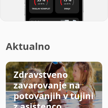
Aktualno
Zdravstveno
zavarovanje na
potovanjih v tujini
z asistenco