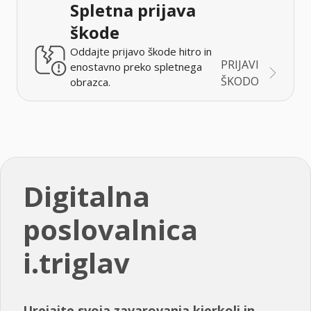
Spletna prijava
škode
Oddajte prijavo škode hitro in
PRIJAVI
enostavno preko spletnega
ŠKODO
obrazca.
Digitalna
poslovalnica
i.triglav
Urejajte svoja zavarovanja kjerkoli in