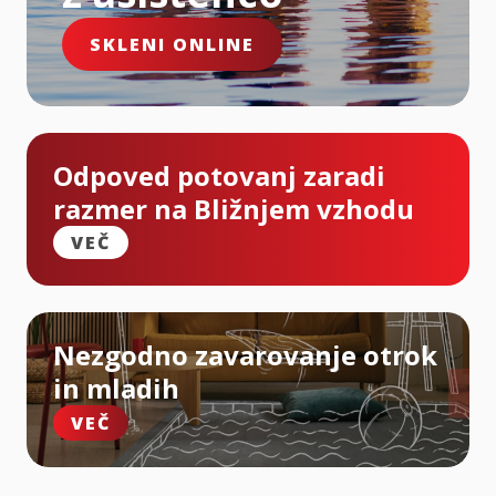
SKLENI ONLINE
Odpoved potovanj zaradi
razmer na Bližnjem vzhodu
VEČ
Nezgodno zavarovanje otrok
in mladih
VEČ