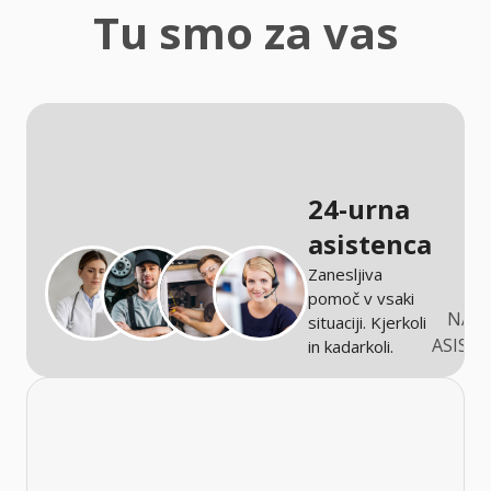
zaščita
Tu smo za vas
Kmetijstvo
24-urna
asistenca
Zanesljiva
pomoč v vsaki
NARO
situaciji. Kjerkoli
ASIST
in kadarkoli.