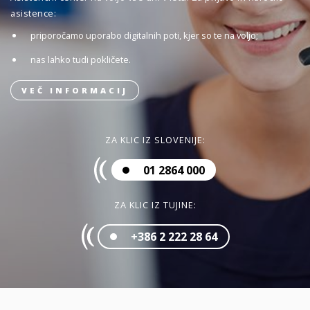
asistence:
priporočamo uporabo digitalnih poti, kjer so te na voljo;
nas lahko tudi pokličete.
VEČ INFORMACIJ
ZA KLIC IZ SLOVENIJE:
01 2864 000
ZA KLIC IZ TUJINE:
+386 2 222 28 64