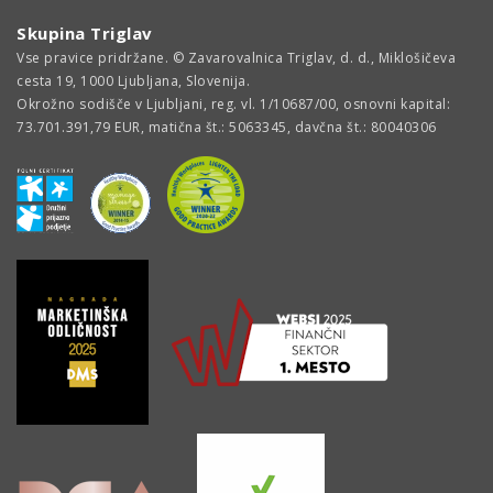
Skupina Triglav
Vse pravice pridržane. © Zavarovalnica Triglav, d. d., Miklošičeva
cesta 19, 1000 Ljubljana, Slovenija.
Okrožno sodišče v Ljubljani, reg. vl. 1/10687/00, osnovni kapital:
73.701.391,79 EUR, matična št.: 5063345, davčna št.: 80040306