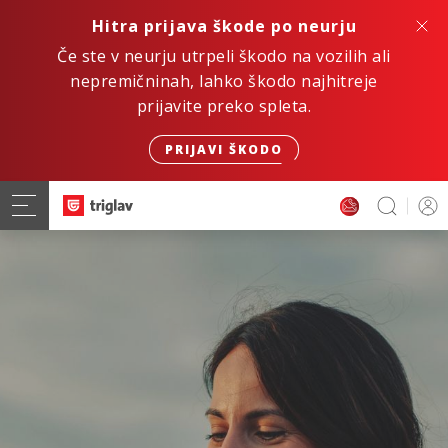
Hitra prijava škode po neurju
Če ste v neurju utrpeli škodo na vozilih ali
nepremičninah, lahko škodo najhitreje
prijavite preko spleta.
PRIJAVI ŠKODO
Hitro. Varno. Digitalno.
ZAVAROVANJE AVTOMOBILA