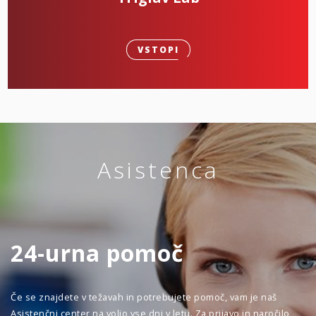
VSTOPI
Asistenca
24-urna pomoč
Če se znajdete v težavah in potrebujete pomoč, vam je naš
Asistenčni center na voljo vse dni v letu. Za prijavo in naročilo