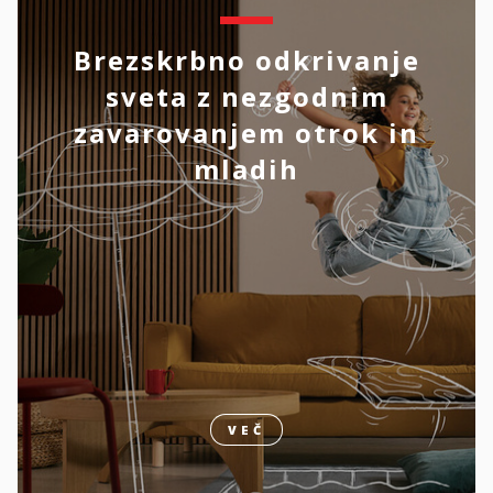
Brezskrbno odkrivanje
sveta z nezgodnim
zavarovanjem otrok in
mladih
VEČ