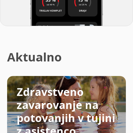
Aktualno
Zdravstveno
zavarovanje na
potovanjih v tujini
z asistenco