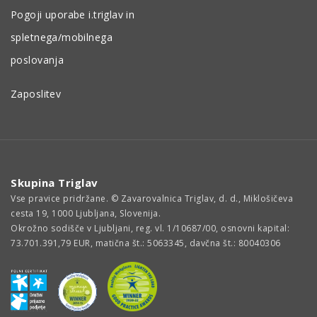
Pogoji uporabe i.triglav in
spletnega/mobilnega
poslovanja
Zaposlitev
Skupina Triglav
Vse pravice pridržane. © Zavarovalnica Triglav, d. d., Miklošičeva
cesta 19, 1000 Ljubljana, Slovenija.
Okrožno sodišče v Ljubljani, reg. vl. 1/10687/00, osnovni kapital:
73.701.391,79 EUR, matična št.: 5063345, davčna št.: 80040306