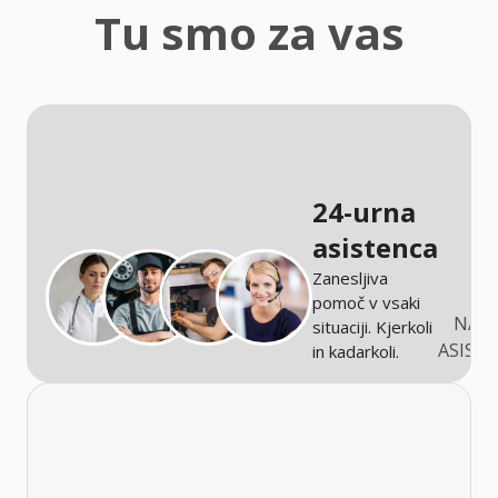
zaščita
Tu smo za vas
Kmetijstvo
24-urna
asistenca
Zanesljiva
pomoč v vsaki
NARO
situaciji. Kjerkoli
ASIST
in kadarkoli.