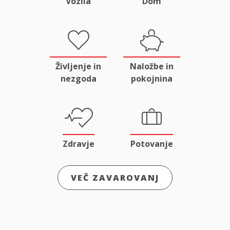
Vozila
Dom
Življenje in
Naložbe in
nezgoda
pokojnina
Zdravje
Potovanje
VEČ ZAVAROVANJ
Odgovornost
Male živali
in pravna