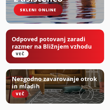
SKLENI ONLINE
Odpoved potovanj zaradi
razmer na Bližnjem vzhodu
VEČ
Nezgodno zavarovanje otrok
in mladih
VEČ