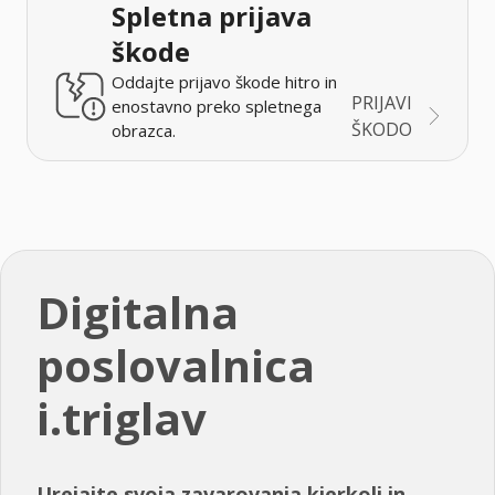
Spletna prijava
škode
Oddajte prijavo škode hitro in
PRIJAVI
enostavno preko spletnega
ŠKODO
obrazca.
Digitalna
poslovalnica
i.triglav
Urejajte svoja zavarovanja kjerkoli in