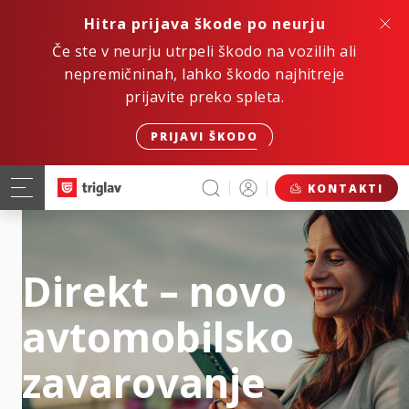
Hitra prijava škode po neurju
Če ste v neurju utrpeli škodo na vozilih ali
nepremičninah, lahko škodo najhitreje
prijavite preko spleta.
PRIJAVI ŠKODO
KONTAKTI
Direkt – novo
avtomobilsko
zavarovanje