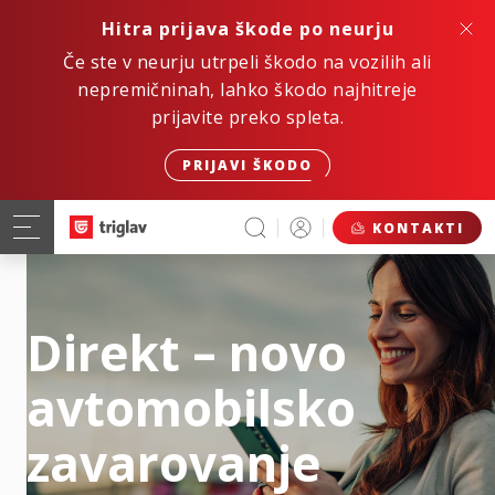
Hitra prijava škode po neurju
Če ste v neurju utrpeli škodo na vozilih ali
nepremičninah, lahko škodo najhitreje
prijavite preko spleta.
PRIJAVI ŠKODO
KONTAKTI
Direkt – novo
avtomobilsko
zavarovanje