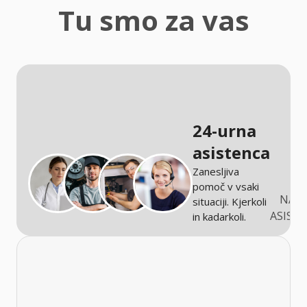
zaščita
Tu smo za vas
Kmetijstvo
24-urna
asistenca
Zanesljiva
pomoč v vsaki
NARO
situaciji. Kjerkoli
ASIST
in kadarkoli.