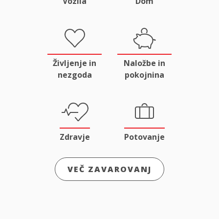
Vozila
Dom
Življenje in
Naložbe in
nezgoda
pokojnina
Zdravje
Potovanje
VEČ ZAVAROVANJ
Odgovornost
Male živali
in pravna