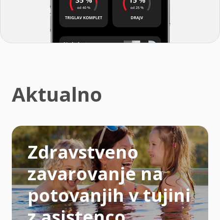
Aktualno
Zdravstveno
zavarovanje na
potovanjih v tujini
z asistenco