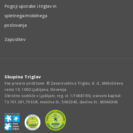
Pogoji uporabe i.triglav in
spletnega/mobilnega
poslovanja
Zaposlitev
Skupina Triglav
Vse pravice pridržane. © Zavarovalnica Triglav, d. d., Miklošičeva
cesta 19, 1000 Ljubljana, Slovenija.
Okrožno sodišče v Ljubljani, reg. vl. 1/10687/00, osnovni kapital:
73.701.391,79 EUR, matična št.: 5063345, davčna št.: 80040306