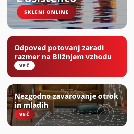
SKLENI ONLINE
Odpoved potovanj zaradi
razmer na Bližnjem vzhodu
VEČ
Nezgodno zavarovanje otrok
in mladih
VEČ