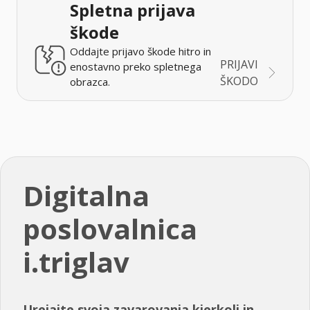
Spletna prijava
škode
Oddajte prijavo škode hitro in
PRIJAVI
enostavno preko spletnega
ŠKODO
obrazca.
Digitalna
poslovalnica
i.triglav
Urejajte svoja zavarovanja kjerkoli in