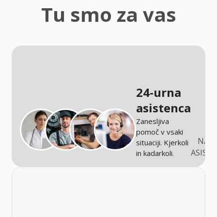
zaščita
Tu smo za vas
Kmetijstvo
24-urna
asistenca
Zanesljiva
pomoč v vsaki
NARO
situaciji. Kjerkoli
ASIST
in kadarkoli.