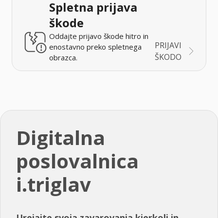
Spletna prijava
škode
Oddajte prijavo škode hitro in
PRIJAVI
enostavno preko spletnega
ŠKODO
obrazca.
Digitalna
poslovalnica
i.triglav
Urejajte svoja zavarovanja kjerkoli in