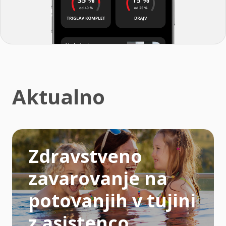
Aktualno
Zdravstveno
zavarovanje na
potovanjih v tujini
z asistenco