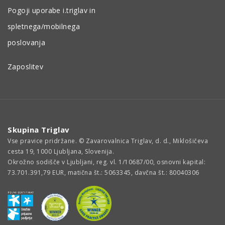
Pogoji uporabe i.triglav in
spletnega/mobilnega
poslovanja
Zaposlitev
Skupina Triglav
Vse pravice pridržane. © Zavarovalnica Triglav, d. d., Miklošičeva
cesta 19, 1000 Ljubljana, Slovenija.
Okrožno sodišče v Ljubljani, reg. vl. 1/10687/00, osnovni kapital:
73.701.391,79 EUR, matična št.: 5063345, davčna št.: 80040306