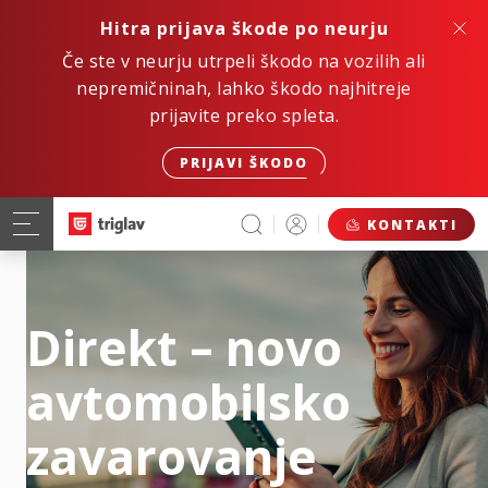
Hitra prijava škode po neurju
Če ste v neurju utrpeli škodo na vozilih ali
nepremičninah, lahko škodo najhitreje
prijavite preko spleta.
PRIJAVI ŠKODO
KONTAKTI
Direkt – novo
avtomobilsko
zavarovanje