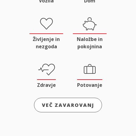
Vozila
Dom
Življenje in
Naložbe in
nezgoda
pokojnina
Zdravje
Potovanje
VEČ ZAVAROVANJ
Odgovornost
Male živali
in pravna