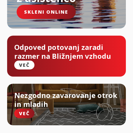
SKLENI ONLINE
Odpoved potovanj zaradi
razmer na Bližnjem vzhodu
VEČ
Nezgodno zavarovanje otrok
in mladih
VEČ