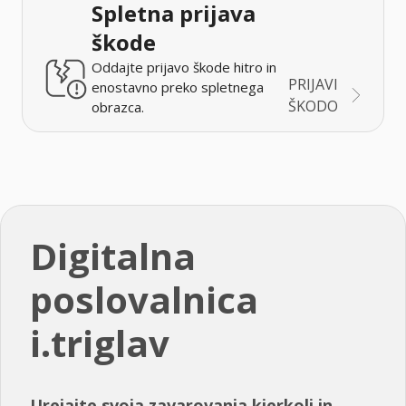
Spletna prijava
škode
Oddajte prijavo škode hitro in
PRIJAVI
enostavno preko spletnega
ŠKODO
obrazca.
Digitalna
poslovalnica
i.triglav
Urejajte svoja zavarovanja kjerkoli in