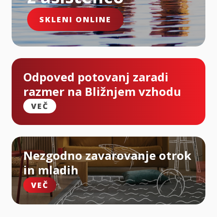
SKLENI ONLINE
Odpoved potovanj zaradi
razmer na Bližnjem vzhodu
VEČ
Nezgodno zavarovanje otrok
in mladih
VEČ