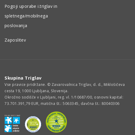
Pogoji uporabe i.triglav in
spletnega/mobilnega
poslovanja
Zaposlitev
Skupina Triglav
Vse pravice pridržane. © Zavarovalnica Triglav, d. d., Miklošičeva
cesta 19, 1000 Ljubljana, Slovenija.
Okrožno sodišče v Ljubljani, reg. vl. 1/10687/00, osnovni kapital:
73.701.391,79 EUR, matična št.: 5063345, davčna št.: 80040306