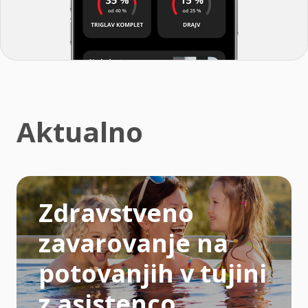
Aktualno
Zdravstveno
zavarovanje na
potovanjih v tujini
z asistenco