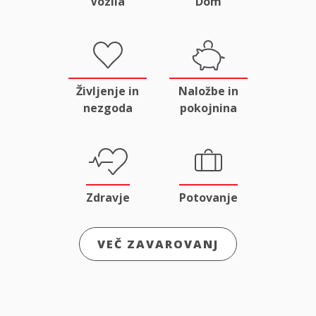
Vozila
Dom
Življenje in
Naložbe in
nezgoda
pokojnina
Zdravje
Potovanje
VEČ ZAVAROVANJ
Odgovornost
Male živali
in pravna