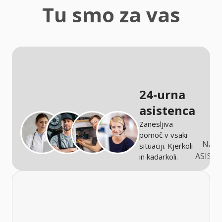
zaščita
Tu smo za vas
Kmetijstvo
24-urna
asistenca
Zanesljiva
pomoč v vsaki
NARO
situaciji. Kjerkoli
ASIST
in kadarkoli.