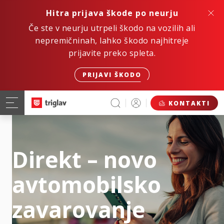
Hitra prijava škode po neurju
Če ste v neurju utrpeli škodo na vozilih ali
nepremičninah, lahko škodo najhitreje
prijavite preko spleta.
PRIJAVI ŠKODO
KONTAKTI
Direkt – novo
avtomobilsko
zavarovanje